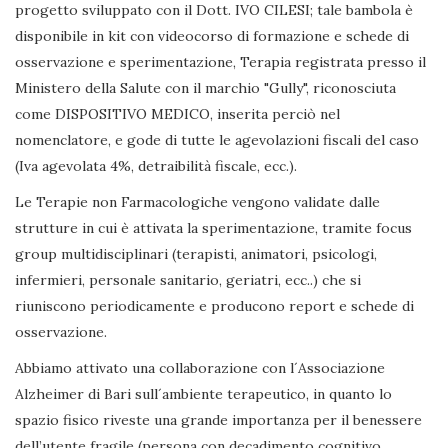
progetto sviluppato con il Dott. IVO CILESI; tale bambola è
disponibile in kit con videocorso di formazione e schede di
osservazione e sperimentazione, Terapia registrata presso il
Ministero della Salute con il marchio "Gully", riconosciuta
come DISPOSITIVO MEDICO, inserita perciò nel
nomenclatore, e gode di tutte le agevolazioni fiscali del caso
(Iva agevolata 4%, detraibilità fiscale, ecc.).
Le Terapie non Farmacologiche vengono validate dalle
strutture in cui è attivata la sperimentazione, tramite focus
group multidisciplinari (terapisti, animatori, psicologi,
infermieri, personale sanitario, geriatri, ecc..) che si
riuniscono periodicamente e producono report e schede di
osservazione.
Abbiamo attivato una collaborazione con l´Associazione
Alzheimer di Bari sull´ambiente terapeutico, in quanto lo
spazio fisico riveste una grande importanza per il benessere
dell’utente fragile (persona con decadimento cognitivo,