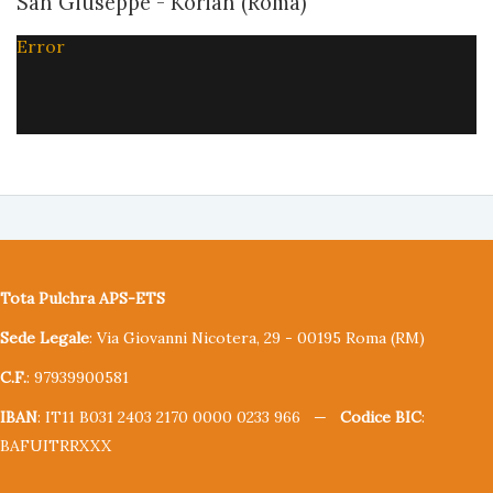
San Giuseppe - Korian (Roma)
Error
Tota Pulchra APS-ETS
Sede Legale
: Via Giovanni Nicotera, 29 - 00195 Roma (RM)
C.F.
: 97939900581
IBAN
: IT11 B031 2403 2170 0000 0233 966 —
Codice BIC
:
BAFUITRRXXX