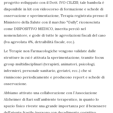
progetto sviluppato con il Dott. IVO CILESI; tale bambola è
disponibile in kit con videocorso di formazione e schede di
osservazione e sperimentazione, Terapia registrata presso il
Ministero della Salute con il marchio "Gully", riconosciuta
come DISPOSITIVO MEDICO, inserita perciò nel
nomenclatore, e gode di tutte le agevolazioni fiscali del caso
(Iva agevolata 4%, detraibilità fiscale, ecc.).
Le Terapie non Farmacologiche vengono validate dalle
strutture in cui è attivata la sperimentazione, tramite focus
group multidisciplinari (terapisti, animatori, psicologi,
infermieri, personale sanitario, geriatri, ecc..) che si
riuniscono periodicamente e producono report e schede di
osservazione.
Abbiamo attivato una collaborazione con l´Associazione
Alzheimer di Bari sull´ambiente terapeutico, in quanto lo
spazio fisico riveste una grande importanza per il benessere
dell’utente fragile (persona con decadimento cognitivo,