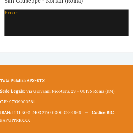
San Giuseppe - Korian (Roma)
Error
Tota Pulchra APS-ETS
Sede Legale
: Via Giovanni Nicotera, 29 - 00195 Roma (RM)
C.F.
: 97939900581
IBAN
: IT11 B031 2403 2170 0000 0233 966 —
Codice BIC
:
BAFUITRRXXX