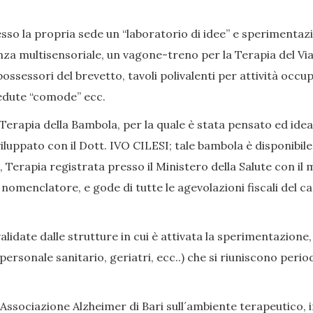
so la propria sede un “laboratorio di idee” e sperimentazion
nza multisensoriale, un vagone-treno per la Terapia del Viag
ssessori del brevetto, tavoli polivalenti per attività occup
, sedute “comode” ecc.
Terapia della Bambola, per la quale è stata pensato ed ide
iluppato con il Dott. IVO CILESI; tale bambola è disponibile
Terapia registrata presso il Ministero della Salute con il 
enclatore, e gode di tutte le agevolazioni fiscali del caso
date dalle strutture in cui è attivata la sperimentazione,
i, personale sanitario, geriatri, ecc..) che si riuniscono p
Associazione Alzheimer di Bari sull´ambiente terapeutico, in