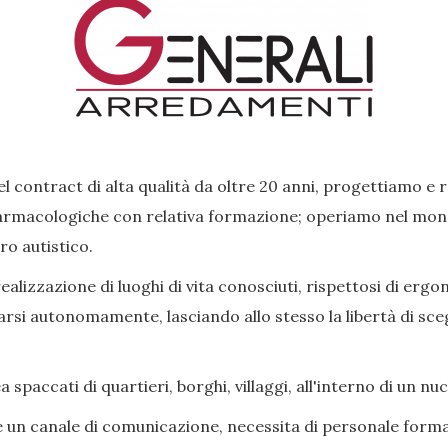
l contract di alta qualità da oltre 20 anni, progettiamo e 
rmacologiche con relativa formazione; operiamo nel mondo 
ro autistico.
lizzazione di luoghi di vita conosciuti, rispettosi di ergon
si autonomamente, lasciando allo stesso la libertà di scegl
paccati di quartieri, borghi, villaggi, all'interno di un nu
e un canale di comunicazione, necessita di personale forma