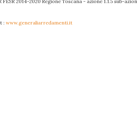
R FESR 2014-2020 Regione Toscana - azione 1.1.5 sub-azione
t :
www.generaliarredamenti.it