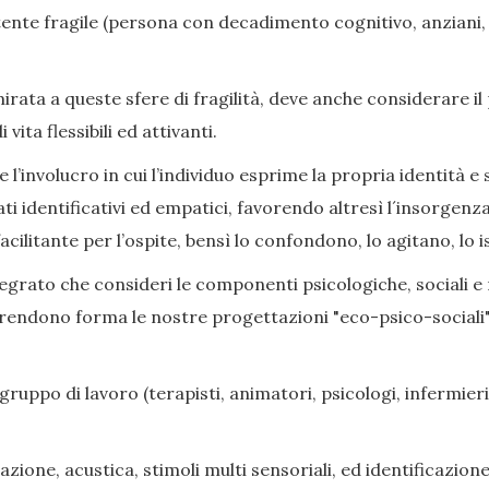
nte fragile (persona con decadimento cognitivo, anziani, di
ata a queste sfere di fragilità, deve anche considerare il
ita flessibili ed attivanti.
l’involucro in cui l’individuo esprime la propria identità e s
ati identificativi ed empatici, favorendo altresì l´insorge
cilitante per l’ospite, bensì lo confondono, lo agitano, lo i
grato che consideri le componenti psicologiche, sociali e rel
prendono forma le nostre progettazioni "eco-psico-sociali",
gruppo di lavoro (terapisti, animatori, psicologi, infermieri,
zione, acustica, stimoli multi sensoriali, ed identificazione