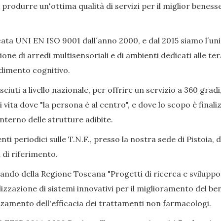
ò produrre un'ottima qualità di servizi per il miglior beness
ata UNI EN ISO 9001 dall´anno 2000, e dal 2015 siamo l´uni
ione di arredi multisensoriali e di ambienti dedicati alle 
adimento cognitivo.
iuti a livello nazionale, per offrire un servizio a 360 gradi
i vita dove "la persona è al centro", e dove lo scopo è final
nterno delle strutture adibite.
ti periodici sulle T.N.F., presso la nostra sede di Pistoia, 
 di riferimento.
Bando della Regione Toscana "Progetti di ricerca e sviluppo
izzazione di sistemi innovativi per il miglioramento del bene
alzamento dell'efficacia dei trattamenti non farmacologi.