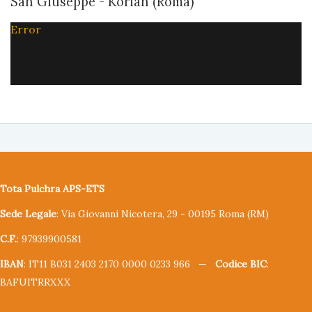
San Giuseppe - Korian (Roma)
Error
Tota Pulchra APS-ETS
Sede Legale
: Via Giovanni Nicotera, 29 - 00195 Roma (RM)
C.F.
: 97939900581
IBAN
: IT11 B031 2403 2170 0000 0233 966 —
Codice BIC
:
BAFUITRRXXX