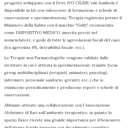
progetto sviluppato con il Dott. IVO CILESI; tale bambola è
disponibile in kit con videocorso di formazione e schede di
osservazione e sperimentazione, Terapia registrata presso il
Ministero della Salute con il marchio "Gully", riconosciuta
come DISPOSITIVO MEDICO, inserita perciò nel
nomenclatore, e gode di tutte le agevolazioni fiscali del caso
(Iva agevolata 4%, detraibilità fiscale, ecc.).
Le Terapie non Farmacologiche vengono validate dalle
strutture in cui è attivata la sperimentazione, tramite focus
group multidisciplinari (terapisti, animatori, psicologi,
infermieri, personale sanitario, geriatri, ecc..) che si
riuniscono periodicamente e producono report e schede di
osservazione.
Abbiamo attivato una collaborazione con l´Associazione
Alzheimer di Bari sull´ambiente terapeutico, in quanto lo
spazio fisico riveste una grande importanza per il benessere
dell’utente fragile (persona con decadimento cognitivo,