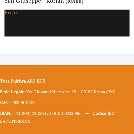
San Giuseppe - Korian (Roma)
Error
Tota Pulchra APS-ETS
Sede Legale
: Via Giovanni Nicotera, 29 - 00195 Roma (RM)
C.F.
: 97939900581
IBAN
: IT11 B031 2403 2170 0000 0233 966 —
Codice BIC
:
BAFUITRRXXX