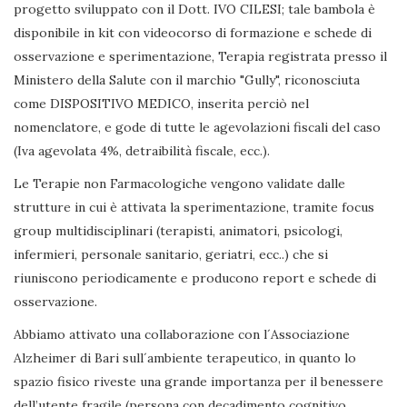
progetto sviluppato con il Dott. IVO CILESI; tale bambola è
disponibile in kit con videocorso di formazione e schede di
osservazione e sperimentazione, Terapia registrata presso il
Ministero della Salute con il marchio "Gully", riconosciuta
come DISPOSITIVO MEDICO, inserita perciò nel
nomenclatore, e gode di tutte le agevolazioni fiscali del caso
(Iva agevolata 4%, detraibilità fiscale, ecc.).
Le Terapie non Farmacologiche vengono validate dalle
strutture in cui è attivata la sperimentazione, tramite focus
group multidisciplinari (terapisti, animatori, psicologi,
infermieri, personale sanitario, geriatri, ecc..) che si
riuniscono periodicamente e producono report e schede di
osservazione.
Abbiamo attivato una collaborazione con l´Associazione
Alzheimer di Bari sull´ambiente terapeutico, in quanto lo
spazio fisico riveste una grande importanza per il benessere
dell’utente fragile (persona con decadimento cognitivo,