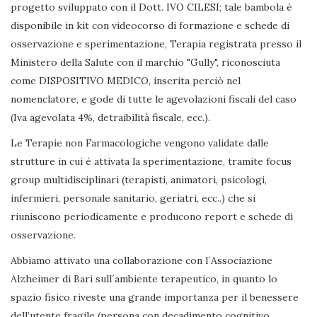
progetto sviluppato con il Dott. IVO CILESI; tale bambola è
disponibile in kit con videocorso di formazione e schede di
osservazione e sperimentazione, Terapia registrata presso il
Ministero della Salute con il marchio "Gully", riconosciuta
come DISPOSITIVO MEDICO, inserita perciò nel
nomenclatore, e gode di tutte le agevolazioni fiscali del caso
(Iva agevolata 4%, detraibilità fiscale, ecc.).
Le Terapie non Farmacologiche vengono validate dalle
strutture in cui è attivata la sperimentazione, tramite focus
group multidisciplinari (terapisti, animatori, psicologi,
infermieri, personale sanitario, geriatri, ecc..) che si
riuniscono periodicamente e producono report e schede di
osservazione.
Abbiamo attivato una collaborazione con l´Associazione
Alzheimer di Bari sull´ambiente terapeutico, in quanto lo
spazio fisico riveste una grande importanza per il benessere
dell’utente fragile (persona con decadimento cognitivo,