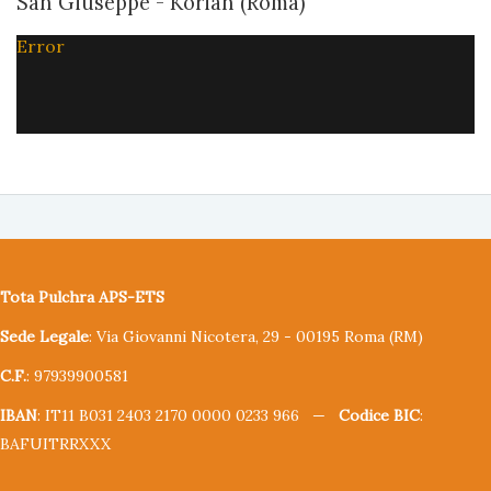
San Giuseppe - Korian (Roma)
Error
Tota Pulchra APS-ETS
Sede Legale
: Via Giovanni Nicotera, 29 - 00195 Roma (RM)
C.F.
: 97939900581
IBAN
: IT11 B031 2403 2170 0000 0233 966 —
Codice BIC
:
BAFUITRRXXX