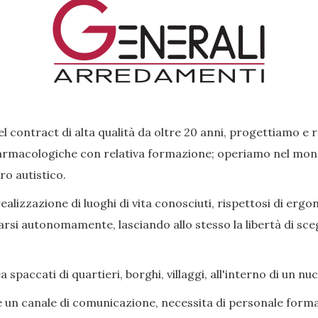
l contract di alta qualità da oltre 20 anni, progettiamo e 
rmacologiche con relativa formazione; operiamo nel mondo 
ro autistico.
lizzazione di luoghi di vita conosciuti, rispettosi di ergon
si autonomamente, lasciando allo stesso la libertà di scegl
paccati di quartieri, borghi, villaggi, all'interno di un nu
e un canale di comunicazione, necessita di personale forma