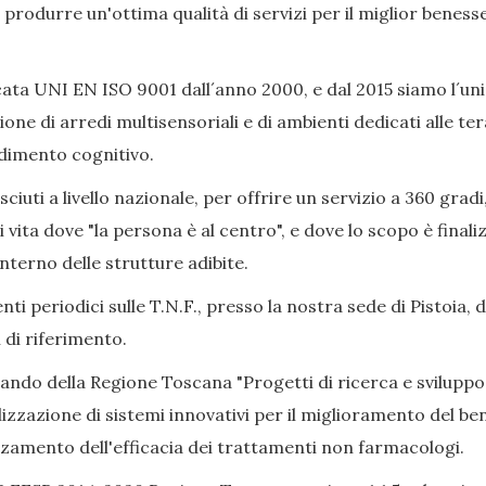
ò produrre un'ottima qualità di servizi per il miglior beness
ata UNI EN ISO 9001 dall´anno 2000, e dal 2015 siamo l´uni
ione di arredi multisensoriali e di ambienti dedicati alle 
adimento cognitivo.
iuti a livello nazionale, per offrire un servizio a 360 gradi
i vita dove "la persona è al centro", e dove lo scopo è final
nterno delle strutture adibite.
ti periodici sulle T.N.F., presso la nostra sede di Pistoia, 
 di riferimento.
Bando della Regione Toscana "Progetti di ricerca e sviluppo
izzazione di sistemi innovativi per il miglioramento del bene
alzamento dell'efficacia dei trattamenti non farmacologi.