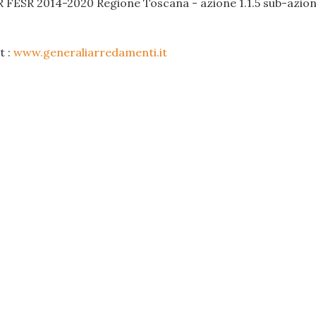
R FESR 2014-2020 Regione Toscana - azione 1.1.5 sub-azione
t :
www.generaliarredamenti.it