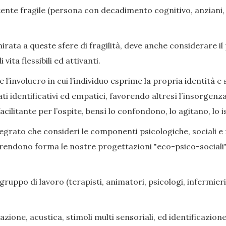
nte fragile (persona con decadimento cognitivo, anziani, di
ata a queste sfere di fragilità, deve anche considerare il
ita flessibili ed attivanti.
l’involucro in cui l’individuo esprime la propria identità e s
ati identificativi ed empatici, favorendo altresì l´insorge
cilitante per l’ospite, bensì lo confondono, lo agitano, lo i
grato che consideri le componenti psicologiche, sociali e rel
prendono forma le nostre progettazioni "eco-psico-sociali",
gruppo di lavoro (terapisti, animatori, psicologi, infermieri,
zione, acustica, stimoli multi sensoriali, ed identificazione