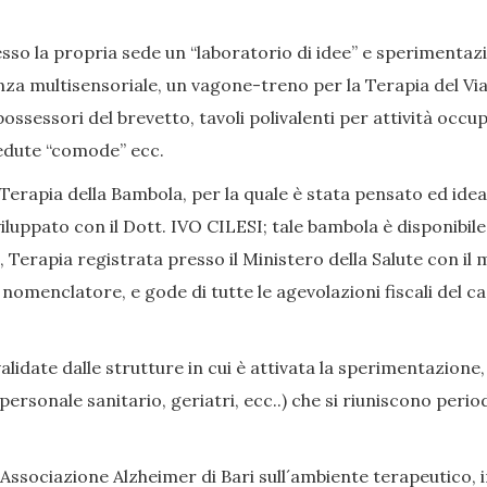
so la propria sede un “laboratorio di idee” e sperimentazion
nza multisensoriale, un vagone-treno per la Terapia del Viag
ssessori del brevetto, tavoli polivalenti per attività occup
, sedute “comode” ecc.
Terapia della Bambola, per la quale è stata pensato ed ide
iluppato con il Dott. IVO CILESI; tale bambola è disponibile
Terapia registrata presso il Ministero della Salute con il 
enclatore, e gode di tutte le agevolazioni fiscali del caso
date dalle strutture in cui è attivata la sperimentazione,
i, personale sanitario, geriatri, ecc..) che si riuniscono p
Associazione Alzheimer di Bari sull´ambiente terapeutico, in