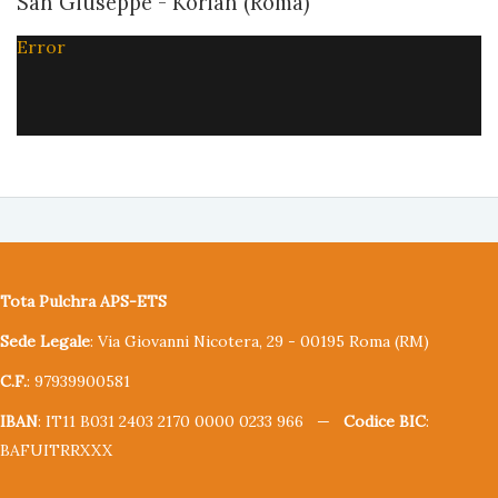
San Giuseppe - Korian (Roma)
Error
Tota Pulchra APS-ETS
Sede Legale
: Via Giovanni Nicotera, 29 - 00195 Roma (RM)
C.F.
: 97939900581
IBAN
: IT11 B031 2403 2170 0000 0233 966 —
Codice BIC
:
BAFUITRRXXX