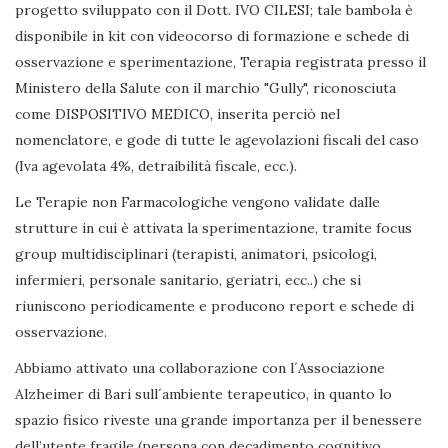
progetto sviluppato con il Dott. IVO CILESI; tale bambola è
disponibile in kit con videocorso di formazione e schede di
osservazione e sperimentazione, Terapia registrata presso il
Ministero della Salute con il marchio "Gully", riconosciuta
come DISPOSITIVO MEDICO, inserita perciò nel
nomenclatore, e gode di tutte le agevolazioni fiscali del caso
(Iva agevolata 4%, detraibilità fiscale, ecc.).
Le Terapie non Farmacologiche vengono validate dalle
strutture in cui è attivata la sperimentazione, tramite focus
group multidisciplinari (terapisti, animatori, psicologi,
infermieri, personale sanitario, geriatri, ecc..) che si
riuniscono periodicamente e producono report e schede di
osservazione.
Abbiamo attivato una collaborazione con l´Associazione
Alzheimer di Bari sull´ambiente terapeutico, in quanto lo
spazio fisico riveste una grande importanza per il benessere
dell’utente fragile (persona con decadimento cognitivo,