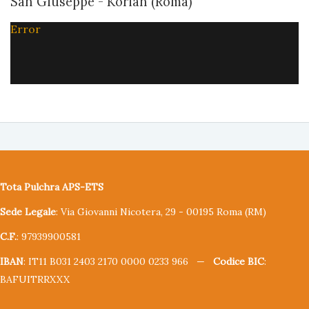
San Giuseppe - Korian (Roma)
Error
Tota Pulchra APS-ETS
Sede Legale
: Via Giovanni Nicotera, 29 - 00195 Roma (RM)
C.F.
: 97939900581
IBAN
: IT11 B031 2403 2170 0000 0233 966 —
Codice BIC
:
BAFUITRRXXX