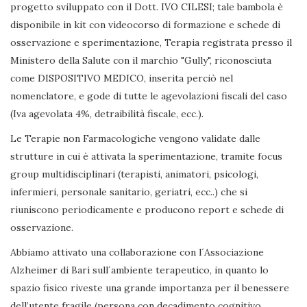
progetto sviluppato con il Dott. IVO CILESI; tale bambola è
disponibile in kit con videocorso di formazione e schede di
osservazione e sperimentazione, Terapia registrata presso il
Ministero della Salute con il marchio "Gully", riconosciuta
come DISPOSITIVO MEDICO, inserita perciò nel
nomenclatore, e gode di tutte le agevolazioni fiscali del caso
(Iva agevolata 4%, detraibilità fiscale, ecc.).
Le Terapie non Farmacologiche vengono validate dalle
strutture in cui è attivata la sperimentazione, tramite focus
group multidisciplinari (terapisti, animatori, psicologi,
infermieri, personale sanitario, geriatri, ecc..) che si
riuniscono periodicamente e producono report e schede di
osservazione.
Abbiamo attivato una collaborazione con l´Associazione
Alzheimer di Bari sull´ambiente terapeutico, in quanto lo
spazio fisico riveste una grande importanza per il benessere
dell’utente fragile (persona con decadimento cognitivo,