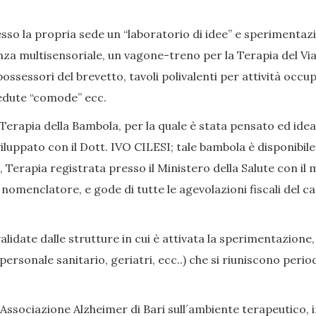
so la propria sede un “laboratorio di idee” e sperimentazion
nza multisensoriale, un vagone-treno per la Terapia del Viag
ssessori del brevetto, tavoli polivalenti per attività occup
, sedute “comode” ecc.
Terapia della Bambola, per la quale è stata pensato ed ide
iluppato con il Dott. IVO CILESI; tale bambola è disponibile
Terapia registrata presso il Ministero della Salute con il 
enclatore, e gode di tutte le agevolazioni fiscali del caso
date dalle strutture in cui è attivata la sperimentazione,
i, personale sanitario, geriatri, ecc..) che si riuniscono p
Associazione Alzheimer di Bari sull´ambiente terapeutico, in