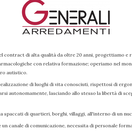
l contract di alta qualità da oltre 20 anni, progettiamo e 
rmacologiche con relativa formazione; operiamo nel mondo 
ro autistico.
lizzazione di luoghi di vita conosciuti, rispettosi di ergon
si autonomamente, lasciando allo stesso la libertà di scegl
paccati di quartieri, borghi, villaggi, all'interno di un nu
e un canale di comunicazione, necessita di personale forma