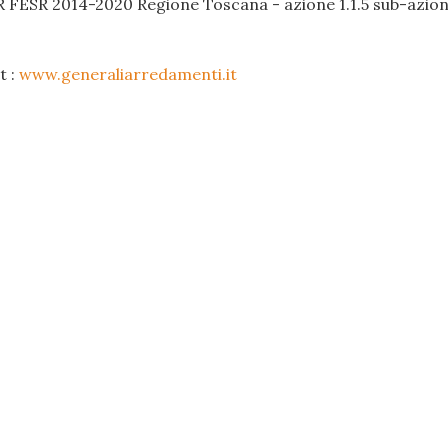
R FESR 2014-2020 Regione Toscana - azione 1.1.5 sub-azione
t :
www.generaliarredamenti.it