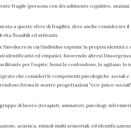
nte fragile (persona con decadimento cognitivo, anziani, di
ata a queste sfere di fragilità, deve anche considerare il
ita flessibili ed attivanti.
l’involucro in cui l’individuo esprime la propria identità e s
ati identificativi ed empatici, favorendo altresì l´insorge
cilitante per l’ospite, bensì lo confondono, lo agitano, lo i
grato che consideri le componenti psicologiche, sociali e rel
prendono forma le nostre progettazioni "eco-psico-sociali",
gruppo di lavoro (terapisti, animatori, psicologi, infermieri,
zione, acustica, stimoli multi sensoriali, ed identificazione