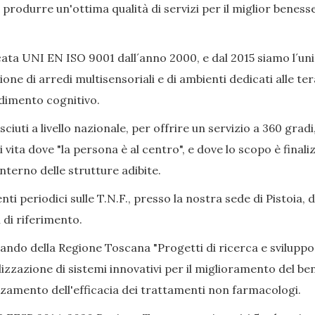
ò produrre un'ottima qualità di servizi per il miglior beness
ata UNI EN ISO 9001 dall´anno 2000, e dal 2015 siamo l´uni
ione di arredi multisensoriali e di ambienti dedicati alle 
adimento cognitivo.
iuti a livello nazionale, per offrire un servizio a 360 gradi
i vita dove "la persona è al centro", e dove lo scopo è final
nterno delle strutture adibite.
ti periodici sulle T.N.F., presso la nostra sede di Pistoia, 
 di riferimento.
Bando della Regione Toscana "Progetti di ricerca e sviluppo
izzazione di sistemi innovativi per il miglioramento del bene
alzamento dell'efficacia dei trattamenti non farmacologi.