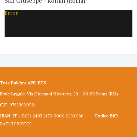
San Giuseppe - Korian (Roma)
Error
Tota Pulchra APS-ETS
Sede Legale
: Via Giovanni Nicotera, 29 - 00195 Roma (RM)
C.F.
: 97939900581
IBAN
: IT11 B031 2403 2170 0000 0233 966 —
Codice BIC
:
BAFUITRRXXX