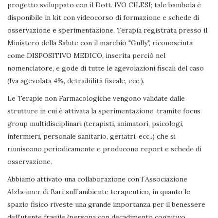
progetto sviluppato con il Dott. IVO CILESI; tale bambola è
disponibile in kit con videocorso di formazione e schede di
osservazione e sperimentazione, Terapia registrata presso il
Ministero della Salute con il marchio "Gully", riconosciuta
come DISPOSITIVO MEDICO, inserita perciò nel
nomenclatore, e gode di tutte le agevolazioni fiscali del caso
(Iva agevolata 4%, detraibilità fiscale, ecc.).
Le Terapie non Farmacologiche vengono validate dalle
strutture in cui è attivata la sperimentazione, tramite focus
group multidisciplinari (terapisti, animatori, psicologi,
infermieri, personale sanitario, geriatri, ecc..) che si
riuniscono periodicamente e producono report e schede di
osservazione.
Abbiamo attivato una collaborazione con l´Associazione
Alzheimer di Bari sull´ambiente terapeutico, in quanto lo
spazio fisico riveste una grande importanza per il benessere
dell’utente fragile (persona con decadimento cognitivo,