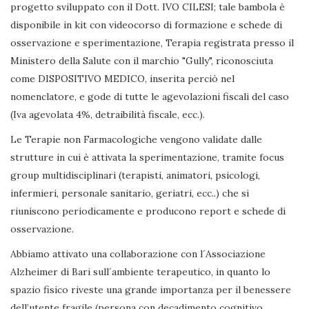
progetto sviluppato con il Dott. IVO CILESI; tale bambola è
disponibile in kit con videocorso di formazione e schede di
osservazione e sperimentazione, Terapia registrata presso il
Ministero della Salute con il marchio "Gully", riconosciuta
come DISPOSITIVO MEDICO, inserita perciò nel
nomenclatore, e gode di tutte le agevolazioni fiscali del caso
(Iva agevolata 4%, detraibilità fiscale, ecc.).
Le Terapie non Farmacologiche vengono validate dalle
strutture in cui è attivata la sperimentazione, tramite focus
group multidisciplinari (terapisti, animatori, psicologi,
infermieri, personale sanitario, geriatri, ecc..) che si
riuniscono periodicamente e producono report e schede di
osservazione.
Abbiamo attivato una collaborazione con l´Associazione
Alzheimer di Bari sull´ambiente terapeutico, in quanto lo
spazio fisico riveste una grande importanza per il benessere
dell’utente fragile (persona con decadimento cognitivo,