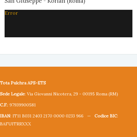
San Giuseppe - Korian (Roma)
Error
Tota Pulchra APS-ETS
Sede Legale
: Via Giovanni Nicotera, 29 - 00195 Roma (RM)
C.F.
: 97939900581
IBAN
: IT11 B031 2403 2170 0000 0233 966 —
Codice BIC
:
BAFUITRRXXX