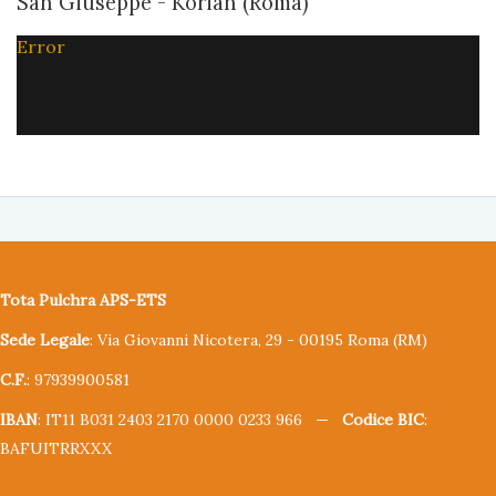
San Giuseppe - Korian (Roma)
Error
Tota Pulchra APS-ETS
Sede Legale
: Via Giovanni Nicotera, 29 - 00195 Roma (RM)
C.F.
: 97939900581
IBAN
: IT11 B031 2403 2170 0000 0233 966 —
Codice BIC
:
BAFUITRRXXX