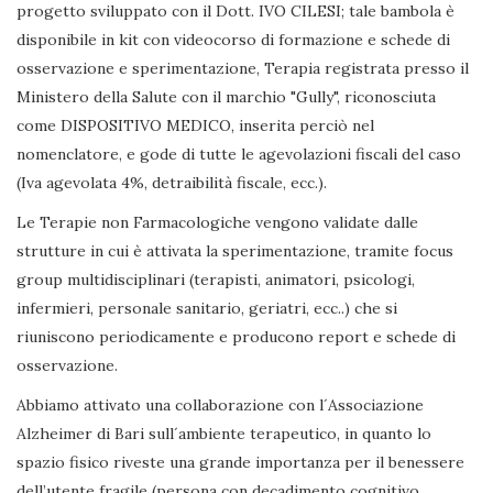
progetto sviluppato con il Dott. IVO CILESI; tale bambola è
disponibile in kit con videocorso di formazione e schede di
osservazione e sperimentazione, Terapia registrata presso il
Ministero della Salute con il marchio "Gully", riconosciuta
come DISPOSITIVO MEDICO, inserita perciò nel
nomenclatore, e gode di tutte le agevolazioni fiscali del caso
(Iva agevolata 4%, detraibilità fiscale, ecc.).
Le Terapie non Farmacologiche vengono validate dalle
strutture in cui è attivata la sperimentazione, tramite focus
group multidisciplinari (terapisti, animatori, psicologi,
infermieri, personale sanitario, geriatri, ecc..) che si
riuniscono periodicamente e producono report e schede di
osservazione.
Abbiamo attivato una collaborazione con l´Associazione
Alzheimer di Bari sull´ambiente terapeutico, in quanto lo
spazio fisico riveste una grande importanza per il benessere
dell’utente fragile (persona con decadimento cognitivo,