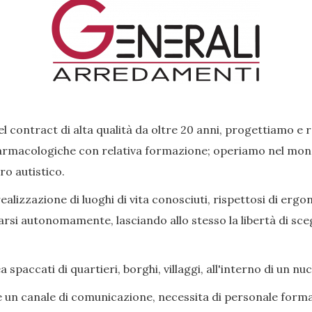
l contract di alta qualità da oltre 20 anni, progettiamo e 
rmacologiche con relativa formazione; operiamo nel mondo 
ro autistico.
lizzazione di luoghi di vita conosciuti, rispettosi di ergon
si autonomamente, lasciando allo stesso la libertà di scegl
paccati di quartieri, borghi, villaggi, all'interno di un nu
e un canale di comunicazione, necessita di personale forma