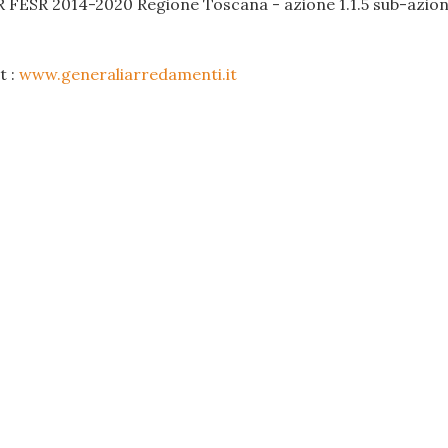
R FESR 2014-2020 Regione Toscana - azione 1.1.5 sub-azione
t :
www.generaliarredamenti.it