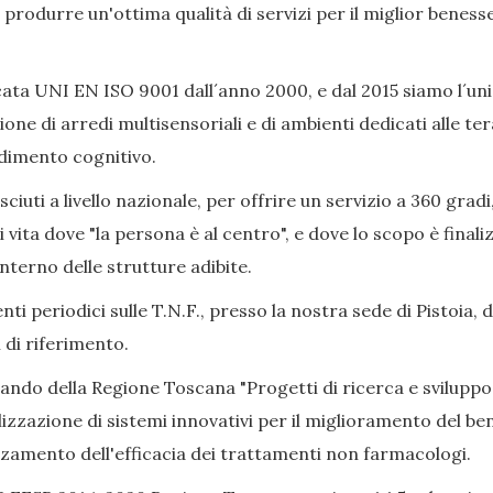
ò produrre un'ottima qualità di servizi per il miglior beness
ata UNI EN ISO 9001 dall´anno 2000, e dal 2015 siamo l´uni
ione di arredi multisensoriali e di ambienti dedicati alle 
adimento cognitivo.
iuti a livello nazionale, per offrire un servizio a 360 gradi
i vita dove "la persona è al centro", e dove lo scopo è final
nterno delle strutture adibite.
ti periodici sulle T.N.F., presso la nostra sede di Pistoia, 
 di riferimento.
Bando della Regione Toscana "Progetti di ricerca e sviluppo
izzazione di sistemi innovativi per il miglioramento del bene
alzamento dell'efficacia dei trattamenti non farmacologi.