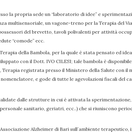
so la propria sede un “laboratorio di idee” e sperimentazion
nza multisensoriale, un vagone-treno per la Terapia del Viag
ssessori del brevetto, tavoli polivalenti per attività occup
, sedute “comode” ecc.
Terapia della Bambola, per la quale è stata pensato ed ide
iluppato con il Dott. IVO CILESI; tale bambola è disponibile
Terapia registrata presso il Ministero della Salute con il 
enclatore, e gode di tutte le agevolazioni fiscali del caso
date dalle strutture in cui è attivata la sperimentazione,
i, personale sanitario, geriatri, ecc..) che si riuniscono p
Associazione Alzheimer di Bari sull´ambiente terapeutico, in