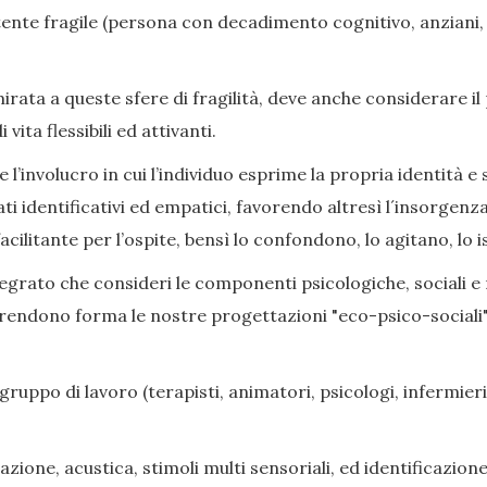
nte fragile (persona con decadimento cognitivo, anziani, di
ata a queste sfere di fragilità, deve anche considerare il
ita flessibili ed attivanti.
l’involucro in cui l’individuo esprime la propria identità e s
ati identificativi ed empatici, favorendo altresì l´insorge
cilitante per l’ospite, bensì lo confondono, lo agitano, lo i
grato che consideri le componenti psicologiche, sociali e rel
prendono forma le nostre progettazioni "eco-psico-sociali",
gruppo di lavoro (terapisti, animatori, psicologi, infermieri,
zione, acustica, stimoli multi sensoriali, ed identificazione