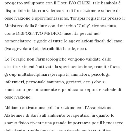
progetto sviluppato con il Dott. IVO CILESI; tale bambola è
disponibile in kit con videocorso di formazione e schede di
osservazione e sperimentazione, Terapia registrata presso il
Ministero della Salute con il marchio "Gully", riconosciuta
come DISPOSITIVO MEDICO, inserita perciò nel
nomenclatore, e gode di tutte le agevolazioni fiscali del caso
(Iva agevolata 4%, detraibilità fiscale, ecc.).
Le Terapie non Farmacologiche vengono validate dalle
strutture in cui è attivata la sperimentazione, tramite focus
group multidisciplinari (terapisti, animatori, psicologi,
infermieri, personale sanitario, geriatri, ecc..) che si
riuniscono periodicamente e producono report e schede di
osservazione.
Abbiamo attivato una collaborazione con l´Associazione
Alzheimer di Bari sull´ambiente terapeutico, in quanto lo
spazio fisico riveste una grande importanza per il benessere
dell’utente fragile (persona con decadimento cognitivo,