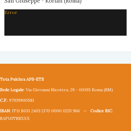
San Giuseppe - Korian (Roma)
Error
Tota Pulchra APS-ETS
Sede Legale
: Via Giovanni Nicotera, 29 - 00195 Roma (RM)
C.F.
: 97939900581
IBAN
: IT11 B031 2403 2170 0000 0233 966 —
Codice BIC
:
BAFUITRRXXX