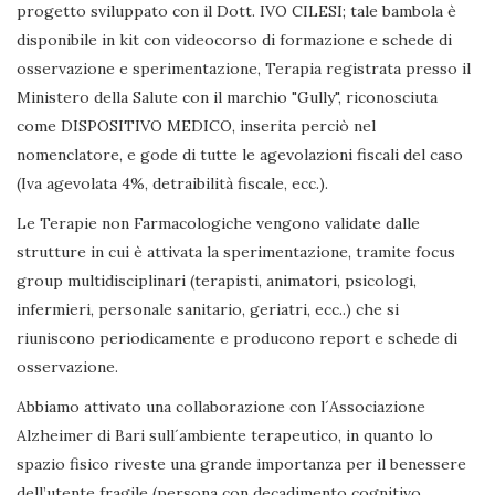
progetto sviluppato con il Dott. IVO CILESI; tale bambola è
disponibile in kit con videocorso di formazione e schede di
osservazione e sperimentazione, Terapia registrata presso il
Ministero della Salute con il marchio "Gully", riconosciuta
come DISPOSITIVO MEDICO, inserita perciò nel
nomenclatore, e gode di tutte le agevolazioni fiscali del caso
(Iva agevolata 4%, detraibilità fiscale, ecc.).
Le Terapie non Farmacologiche vengono validate dalle
strutture in cui è attivata la sperimentazione, tramite focus
group multidisciplinari (terapisti, animatori, psicologi,
infermieri, personale sanitario, geriatri, ecc..) che si
riuniscono periodicamente e producono report e schede di
osservazione.
Abbiamo attivato una collaborazione con l´Associazione
Alzheimer di Bari sull´ambiente terapeutico, in quanto lo
spazio fisico riveste una grande importanza per il benessere
dell’utente fragile (persona con decadimento cognitivo,