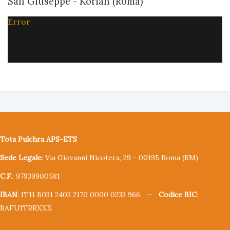
San Giuseppe - Korian (Roma)
Error
Tota Pulchra APS-ETS
Sede Legale
: Via Giovanni Nicotera, 29 - 00195 Roma (RM)
C.F.
: 97939900581
IBAN
: IT11 B031 2403 2170 0000 0233 966 —
Codice BIC
:
BAFUITRRXXX