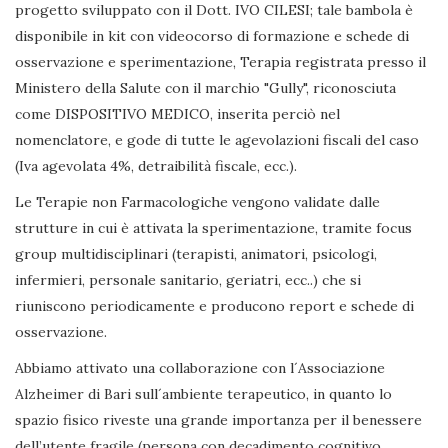
progetto sviluppato con il Dott. IVO CILESI; tale bambola è
disponibile in kit con videocorso di formazione e schede di
osservazione e sperimentazione, Terapia registrata presso il
Ministero della Salute con il marchio "Gully", riconosciuta
come DISPOSITIVO MEDICO, inserita perciò nel
nomenclatore, e gode di tutte le agevolazioni fiscali del caso
(Iva agevolata 4%, detraibilità fiscale, ecc.).
Le Terapie non Farmacologiche vengono validate dalle
strutture in cui è attivata la sperimentazione, tramite focus
group multidisciplinari (terapisti, animatori, psicologi,
infermieri, personale sanitario, geriatri, ecc..) che si
riuniscono periodicamente e producono report e schede di
osservazione.
Abbiamo attivato una collaborazione con l´Associazione
Alzheimer di Bari sull´ambiente terapeutico, in quanto lo
spazio fisico riveste una grande importanza per il benessere
dell’utente fragile (persona con decadimento cognitivo,