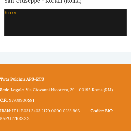
San Giuseppe - Korian (Roma)
Error
Tota Pulchra APS-ETS
Sede Legale
: Via Giovanni Nicotera, 29 - 00195 Roma (RM)
C.F.
: 97939900581
IBAN
: IT11 B031 2403 2170 0000 0233 966 —
Codice BIC
:
BAFUITRRXXX