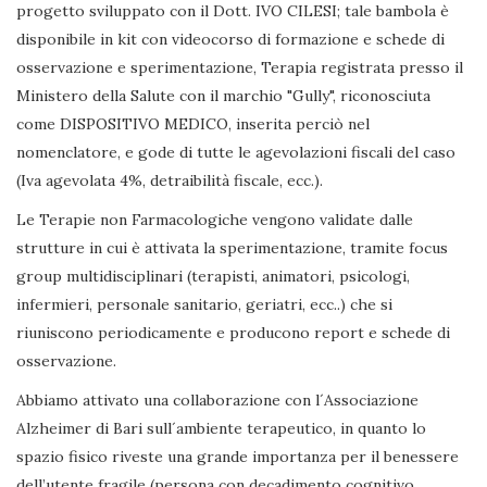
progetto sviluppato con il Dott. IVO CILESI; tale bambola è
disponibile in kit con videocorso di formazione e schede di
osservazione e sperimentazione, Terapia registrata presso il
Ministero della Salute con il marchio "Gully", riconosciuta
come DISPOSITIVO MEDICO, inserita perciò nel
nomenclatore, e gode di tutte le agevolazioni fiscali del caso
(Iva agevolata 4%, detraibilità fiscale, ecc.).
Le Terapie non Farmacologiche vengono validate dalle
strutture in cui è attivata la sperimentazione, tramite focus
group multidisciplinari (terapisti, animatori, psicologi,
infermieri, personale sanitario, geriatri, ecc..) che si
riuniscono periodicamente e producono report e schede di
osservazione.
Abbiamo attivato una collaborazione con l´Associazione
Alzheimer di Bari sull´ambiente terapeutico, in quanto lo
spazio fisico riveste una grande importanza per il benessere
dell’utente fragile (persona con decadimento cognitivo,