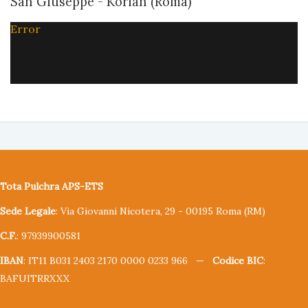
San Giuseppe - Korian (Roma)
Error
Tota Pulchra APS-ETS
Sede Legale
: Via Giovanni Nicotera, 29 - 00195 Roma (RM)
C.F.
: 97939900581
IBAN
: IT11 B031 2403 2170 0000 0233 966 —
Codice BIC
:
BAFUITRRXXX