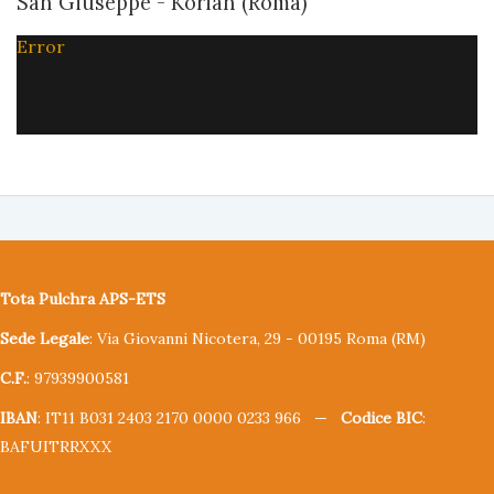
San Giuseppe - Korian (Roma)
Error
Tota Pulchra APS-ETS
Sede Legale
: Via Giovanni Nicotera, 29 - 00195 Roma (RM)
C.F.
: 97939900581
IBAN
: IT11 B031 2403 2170 0000 0233 966 —
Codice BIC
:
BAFUITRRXXX