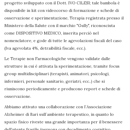
progetto sviluppato con il Dott. IVO CILESI; tale bambola è
disponibile in kit con videocorso di formazione e schede di
osservazione e sperimentazione, Terapia registrata presso il
Ministero della Salute con il marchio "Gully", riconosciuta
come DISPOSITIVO MEDICO, inserita perciò nel
nomenclatore, e gode di tutte le agevolazioni fiscali del caso
(Iva agevolata 4%, detraibilità fiscale, ecc.).
Le Terapie non Farmacologiche vengono validate dalle
strutture in cui è attivata la sperimentazione, tramite focus
group multidisciplinari (terapisti, animatori, psicologi,
infermieri, personale sanitario, geriatri, ecc..) che si
riuniscono periodicamente e producono report e schede di
osservazione.
Abbiamo attivato una collaborazione con l´Associazione
Alzheimer di Bari sull´ambiente terapeutico, in quanto lo
spazio fisico riveste una grande importanza per il benessere
dell’utente fragile (persona con decadimento cognitivo,