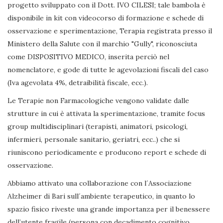
progetto sviluppato con il Dott. IVO CILESI; tale bambola è
disponibile in kit con videocorso di formazione e schede di
osservazione e sperimentazione, Terapia registrata presso il
Ministero della Salute con il marchio "Gully", riconosciuta
come DISPOSITIVO MEDICO, inserita perciò nel
nomenclatore, e gode di tutte le agevolazioni fiscali del caso
(Iva agevolata 4%, detraibilità fiscale, ecc.).
Le Terapie non Farmacologiche vengono validate dalle
strutture in cui è attivata la sperimentazione, tramite focus
group multidisciplinari (terapisti, animatori, psicologi,
infermieri, personale sanitario, geriatri, ecc..) che si
riuniscono periodicamente e producono report e schede di
osservazione.
Abbiamo attivato una collaborazione con l´Associazione
Alzheimer di Bari sull´ambiente terapeutico, in quanto lo
spazio fisico riveste una grande importanza per il benessere
dell’utente fragile (persona con decadimento cognitivo,