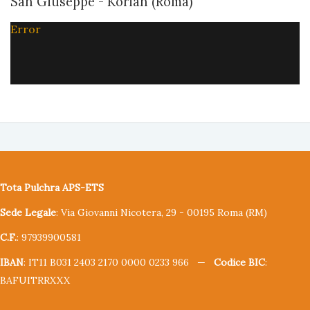
San Giuseppe - Korian (Roma)
Error
Tota Pulchra APS-ETS
Sede Legale
: Via Giovanni Nicotera, 29 - 00195 Roma (RM)
C.F.
: 97939900581
IBAN
: IT11 B031 2403 2170 0000 0233 966 —
Codice BIC
:
BAFUITRRXXX