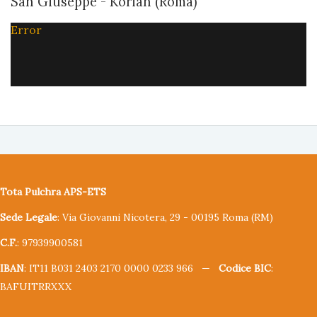
San Giuseppe - Korian (Roma)
Error
Tota Pulchra APS-ETS
Sede Legale
: Via Giovanni Nicotera, 29 - 00195 Roma (RM)
C.F.
: 97939900581
IBAN
: IT11 B031 2403 2170 0000 0233 966 —
Codice BIC
:
BAFUITRRXXX