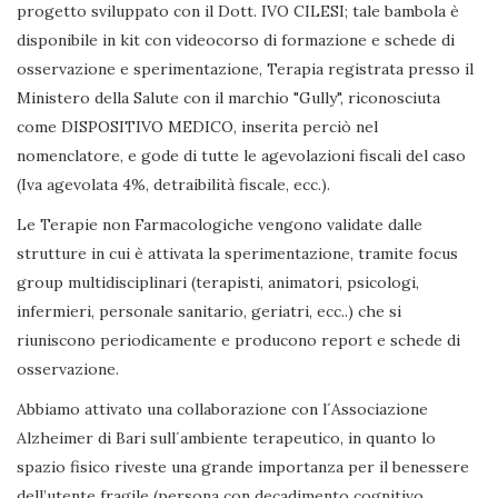
progetto sviluppato con il Dott. IVO CILESI; tale bambola è
disponibile in kit con videocorso di formazione e schede di
osservazione e sperimentazione, Terapia registrata presso il
Ministero della Salute con il marchio "Gully", riconosciuta
come DISPOSITIVO MEDICO, inserita perciò nel
nomenclatore, e gode di tutte le agevolazioni fiscali del caso
(Iva agevolata 4%, detraibilità fiscale, ecc.).
Le Terapie non Farmacologiche vengono validate dalle
strutture in cui è attivata la sperimentazione, tramite focus
group multidisciplinari (terapisti, animatori, psicologi,
infermieri, personale sanitario, geriatri, ecc..) che si
riuniscono periodicamente e producono report e schede di
osservazione.
Abbiamo attivato una collaborazione con l´Associazione
Alzheimer di Bari sull´ambiente terapeutico, in quanto lo
spazio fisico riveste una grande importanza per il benessere
dell’utente fragile (persona con decadimento cognitivo,