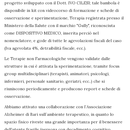
progetto sviluppato con il Dott. IVO CILESI; tale bambola è
disponibile in kit con videocorso di formazione e schede di
osservazione e sperimentazione, Terapia registrata presso il
Ministero della Salute con il marchio "Gully", riconosciuta
come DISPOSITIVO MEDICO, inserita perciò nel
nomenclatore, e gode di tutte le agevolazioni fiscali del caso
(Iva agevolata 4%, detraibilità fiscale, ecc.).
Le Terapie non Farmacologiche vengono validate dalle
strutture in cui è attivata la sperimentazione, tramite focus
group multidisciplinari (terapisti, animatori, psicologi,
infermieri, personale sanitario, geriatri, ecc..) che si
riuniscono periodicamente e producono report e schede di
osservazione.
Abbiamo attivato una collaborazione con l´Associazione
Alzheimer di Bari sull´ambiente terapeutico, in quanto lo
spazio fisico riveste una grande importanza per il benessere
dell’utente fragile (persona con decadimento cognitivo,