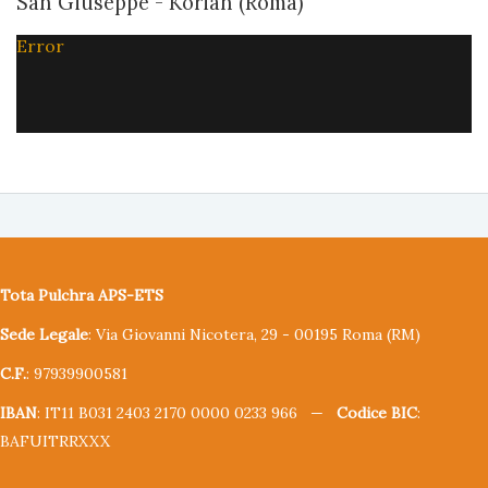
San Giuseppe - Korian (Roma)
Error
Tota Pulchra APS-ETS
Sede Legale
: Via Giovanni Nicotera, 29 - 00195 Roma (RM)
C.F.
: 97939900581
IBAN
: IT11 B031 2403 2170 0000 0233 966 —
Codice BIC
:
BAFUITRRXXX