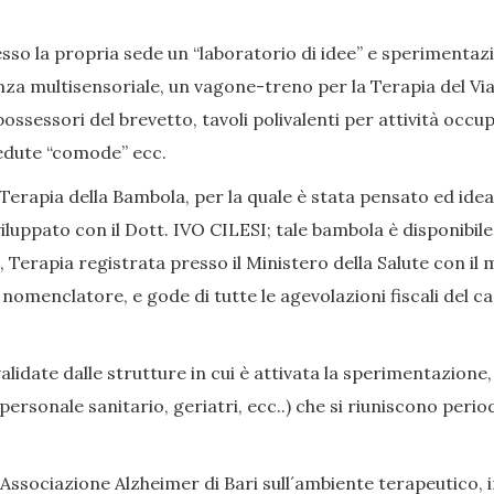
so la propria sede un “laboratorio di idee” e sperimentazion
nza multisensoriale, un vagone-treno per la Terapia del Viag
ssessori del brevetto, tavoli polivalenti per attività occup
, sedute “comode” ecc.
Terapia della Bambola, per la quale è stata pensato ed ide
iluppato con il Dott. IVO CILESI; tale bambola è disponibile
Terapia registrata presso il Ministero della Salute con il 
enclatore, e gode di tutte le agevolazioni fiscali del caso
date dalle strutture in cui è attivata la sperimentazione,
i, personale sanitario, geriatri, ecc..) che si riuniscono p
Associazione Alzheimer di Bari sull´ambiente terapeutico, in