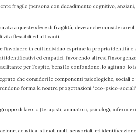
nte fragile (persona con decadimento cognitivo, anziani, di
ata a queste sfere di fragilità, deve anche considerare il
ita flessibili ed attivanti.
l’involucro in cui l’individuo esprime la propria identità e s
ati identificativi ed empatici, favorendo altresì l´insorge
cilitante per l’ospite, bensì lo confondono, lo agitano, lo i
grato che consideri le componenti psicologiche, sociali e rel
prendono forma le nostre progettazioni "eco-psico-sociali",
gruppo di lavoro (terapisti, animatori, psicologi, infermieri,
zione, acustica, stimoli multi sensoriali, ed identificazione