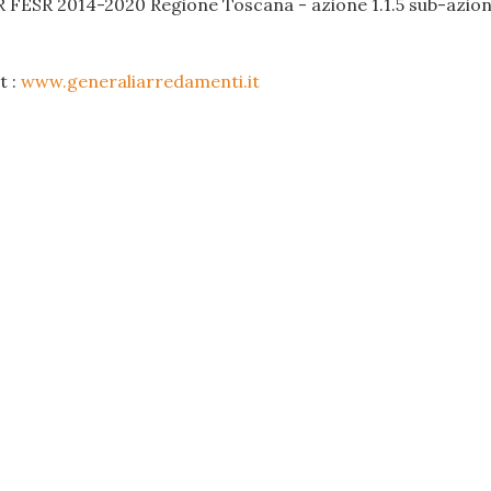
R FESR 2014-2020 Regione Toscana - azione 1.1.5 sub-azione
t :
www.generaliarredamenti.it