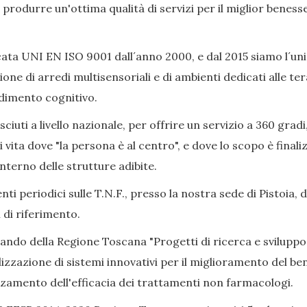
ò produrre un'ottima qualità di servizi per il miglior beness
ata UNI EN ISO 9001 dall´anno 2000, e dal 2015 siamo l´uni
ione di arredi multisensoriali e di ambienti dedicati alle 
adimento cognitivo.
iuti a livello nazionale, per offrire un servizio a 360 gradi
i vita dove "la persona è al centro", e dove lo scopo è final
nterno delle strutture adibite.
ti periodici sulle T.N.F., presso la nostra sede di Pistoia, 
 di riferimento.
Bando della Regione Toscana "Progetti di ricerca e sviluppo
izzazione di sistemi innovativi per il miglioramento del bene
alzamento dell'efficacia dei trattamenti non farmacologi.