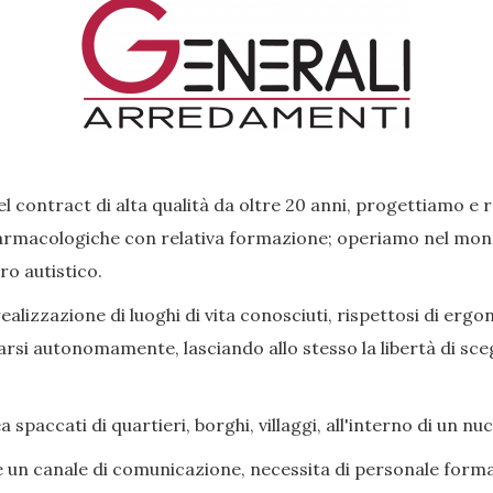
l contract di alta qualità da oltre 20 anni, progettiamo e 
rmacologiche con relativa formazione; operiamo nel mondo 
ro autistico.
lizzazione di luoghi di vita conosciuti, rispettosi di ergon
si autonomamente, lasciando allo stesso la libertà di scegl
paccati di quartieri, borghi, villaggi, all'interno di un nu
e un canale di comunicazione, necessita di personale forma