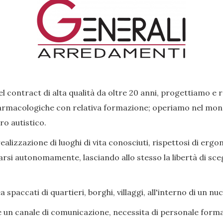
l contract di alta qualità da oltre 20 anni, progettiamo e 
rmacologiche con relativa formazione; operiamo nel mondo 
ro autistico.
lizzazione di luoghi di vita conosciuti, rispettosi di ergon
si autonomamente, lasciando allo stesso la libertà di scegl
paccati di quartieri, borghi, villaggi, all'interno di un nu
e un canale di comunicazione, necessita di personale forma