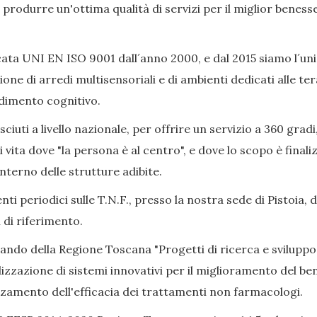
ò produrre un'ottima qualità di servizi per il miglior beness
ata UNI EN ISO 9001 dall´anno 2000, e dal 2015 siamo l´uni
ione di arredi multisensoriali e di ambienti dedicati alle 
adimento cognitivo.
iuti a livello nazionale, per offrire un servizio a 360 gradi
i vita dove "la persona è al centro", e dove lo scopo è final
nterno delle strutture adibite.
ti periodici sulle T.N.F., presso la nostra sede di Pistoia, 
 di riferimento.
Bando della Regione Toscana "Progetti di ricerca e sviluppo
izzazione di sistemi innovativi per il miglioramento del bene
alzamento dell'efficacia dei trattamenti non farmacologi.