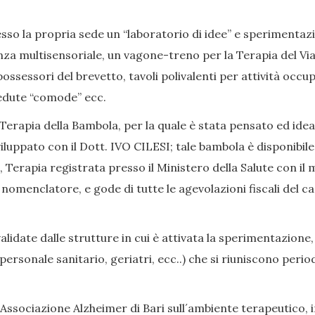
so la propria sede un “laboratorio di idee” e sperimentazion
nza multisensoriale, un vagone-treno per la Terapia del Viag
ssessori del brevetto, tavoli polivalenti per attività occup
, sedute “comode” ecc.
Terapia della Bambola, per la quale è stata pensato ed ide
iluppato con il Dott. IVO CILESI; tale bambola è disponibile
Terapia registrata presso il Ministero della Salute con il 
enclatore, e gode di tutte le agevolazioni fiscali del caso
date dalle strutture in cui è attivata la sperimentazione,
i, personale sanitario, geriatri, ecc..) che si riuniscono p
Associazione Alzheimer di Bari sull´ambiente terapeutico, in