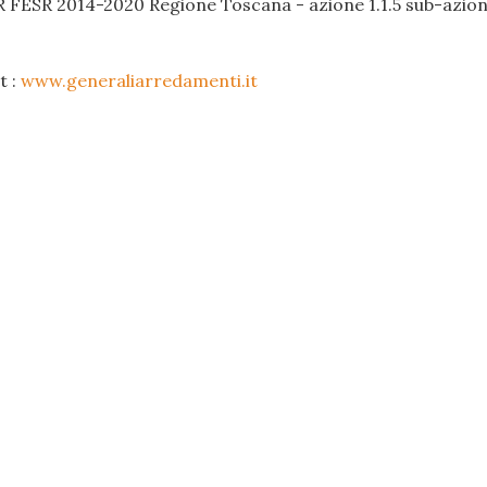
R FESR 2014-2020 Regione Toscana - azione 1.1.5 sub-azione
t :
www.generaliarredamenti.it