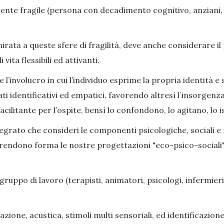
nte fragile (persona con decadimento cognitivo, anziani, di
ata a queste sfere di fragilità, deve anche considerare il
ita flessibili ed attivanti.
l’involucro in cui l’individuo esprime la propria identità e s
ati identificativi ed empatici, favorendo altresì l´insorge
cilitante per l’ospite, bensì lo confondono, lo agitano, lo i
grato che consideri le componenti psicologiche, sociali e rel
prendono forma le nostre progettazioni "eco-psico-sociali",
gruppo di lavoro (terapisti, animatori, psicologi, infermieri,
zione, acustica, stimoli multi sensoriali, ed identificazione