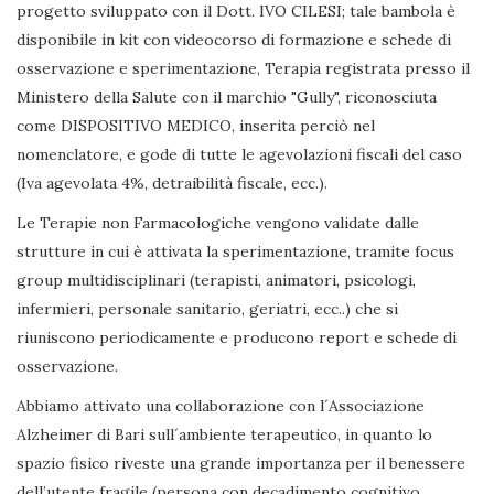
progetto sviluppato con il Dott. IVO CILESI; tale bambola è
disponibile in kit con videocorso di formazione e schede di
osservazione e sperimentazione, Terapia registrata presso il
Ministero della Salute con il marchio "Gully", riconosciuta
come DISPOSITIVO MEDICO, inserita perciò nel
nomenclatore, e gode di tutte le agevolazioni fiscali del caso
(Iva agevolata 4%, detraibilità fiscale, ecc.).
Le Terapie non Farmacologiche vengono validate dalle
strutture in cui è attivata la sperimentazione, tramite focus
group multidisciplinari (terapisti, animatori, psicologi,
infermieri, personale sanitario, geriatri, ecc..) che si
riuniscono periodicamente e producono report e schede di
osservazione.
Abbiamo attivato una collaborazione con l´Associazione
Alzheimer di Bari sull´ambiente terapeutico, in quanto lo
spazio fisico riveste una grande importanza per il benessere
dell’utente fragile (persona con decadimento cognitivo,