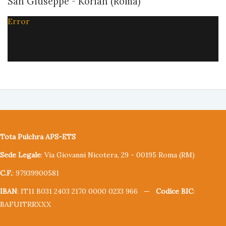
San Giuseppe - Korian (Roma)
Error
Tota Pulchra APS-ETS
Sede Legale
: Via Giovanni Nicotera, 29 - 00195 Roma (RM)
C.F.
: 97939900581
IBAN
: IT11 B031 2403 2170 0000 0233 966 —
Codice BIC
:
BAFUITRRXXX