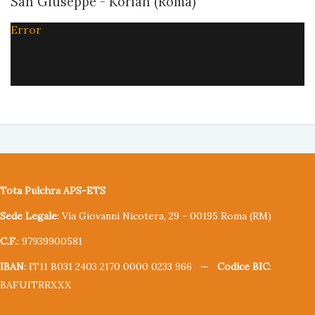
San Giuseppe - Korian (Roma)
Error
Tota Pulchra APS-ETS
Sede Legale
: Via Giovanni Nicotera, 29 - 00195 Roma (RM)
C.F.
: 97939900581
IBAN
: IT11 B031 2403 2170 0000 0233 966 —
Codice BIC
:
BAFUITRRXXX