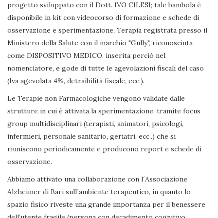
progetto sviluppato con il Dott. IVO CILESI; tale bambola è
disponibile in kit con videocorso di formazione e schede di
osservazione e sperimentazione, Terapia registrata presso il
Ministero della Salute con il marchio "Gully", riconosciuta
come DISPOSITIVO MEDICO, inserita perciò nel
nomenclatore, e gode di tutte le agevolazioni fiscali del caso
(Iva agevolata 4%, detraibilità fiscale, ecc.).
Le Terapie non Farmacologiche vengono validate dalle
strutture in cui è attivata la sperimentazione, tramite focus
group multidisciplinari (terapisti, animatori, psicologi,
infermieri, personale sanitario, geriatri, ecc..) che si
riuniscono periodicamente e producono report e schede di
osservazione.
Abbiamo attivato una collaborazione con l´Associazione
Alzheimer di Bari sull´ambiente terapeutico, in quanto lo
spazio fisico riveste una grande importanza per il benessere
dell’utente fragile (persona con decadimento cognitivo,