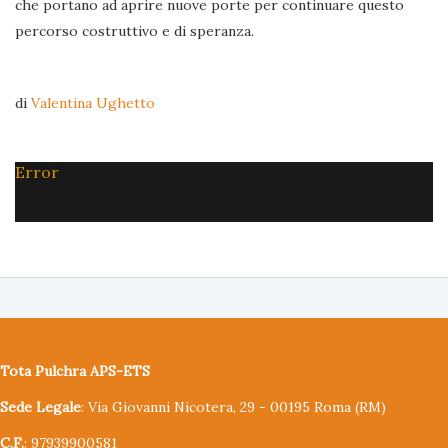
che portano ad aprire nuove porte per continuare questo
percorso costruttivo e di speranza.
di
Valentina Ughetto
Error
Tota Pulchra APS-ETS
Sede Legale
: Via Giovanni Nicotera, 29 - 00195 Roma (RM)
C.F.
: 97939900581