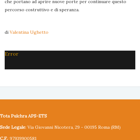
che portano ad aprire nuove porte per continuare questo
percorso costruttivo e di speranza.
di
Valentina Ughetto
Error
Tota Pulchra APS-ETS
Sede Legale
: Via Giovanni Nicotera, 29 - 00195 Roma (RM)
C.F.
: 97939900581