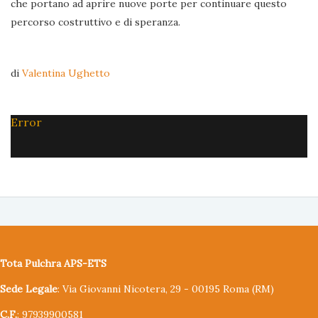
che portano ad aprire nuove porte per continuare questo
percorso costruttivo e di speranza.
di
Valentina Ughetto
Error
Tota Pulchra APS-ETS
Sede Legale
: Via Giovanni Nicotera, 29 - 00195 Roma (RM)
C.F.
: 97939900581