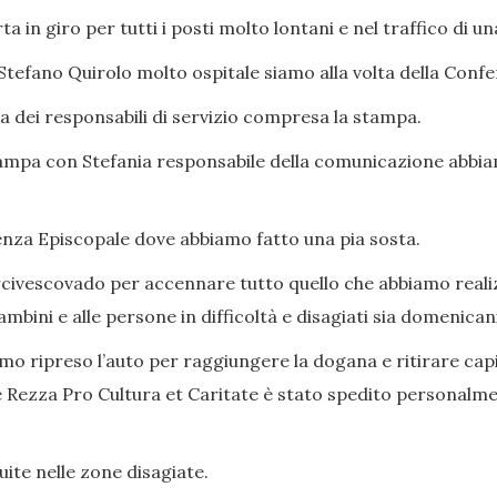
a in giro per tutti i posti molto lontani e nel traffico di un
 Stefano Quirolo molto ospitale siamo alla volta della Co
a dei responsabili di servizio compresa la stampa.
 stampa con Stefania responsabile della comunicazione abbia
enza Episcopale dove abbiamo fatto una pia sosta.
’arcivescovado per accennare tutto quello che abbiamo reali
ini e alle persone in difficoltà e disagiati sia domenicani
o ripreso l’auto per raggiungere la dogana e ritirare cap
one Rezza Pro Cultura et Caritate è stato spedito persona
uite nelle zone disagiate.