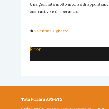
Una giornata molto intensa di appuntame
costruttivo e di speranza.
di
Valentina Ughetto
Error
Tota Pulchra APS-ETS
Sede Legale
: Via Giovanni Nicotera, 29 - 0019