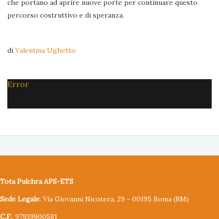
che portano ad aprire nuove porte per continuare questo
percorso costruttivo e di speranza.
di
Valentina Ughetto
Error
Tota Pulchra APS-ETS
Sede Legale
: Via Giovanni Nicotera, 29 - 00195 Roma (RM)
C.F.
: 97939900581