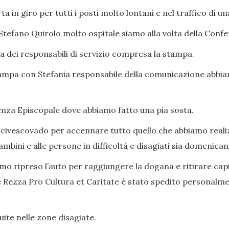
a in giro per tutti i posti molto lontani e nel traffico di un
 Stefano Quirolo molto ospitale siamo alla volta della Co
a dei responsabili di servizio compresa la stampa.
 stampa con Stefania responsabile della comunicazione abbia
enza Episcopale dove abbiamo fatto una pia sosta.
’arcivescovado per accennare tutto quello che abbiamo reali
ini e alle persone in difficoltà e disagiati sia domenicani
o ripreso l’auto per raggiungere la dogana e ritirare cap
one Rezza Pro Cultura et Caritate è stato spedito persona
uite nelle zone disagiate.