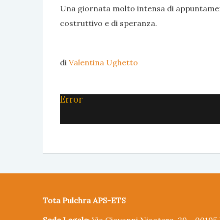
Una giornata molto intensa di appuntame
costruttivo e di speranza.
di
Valentina Ughetto
Error
Tota Pulchra APS-ETS
Sede Legale
: Via Giovanni Nicotera, 29 - 0019