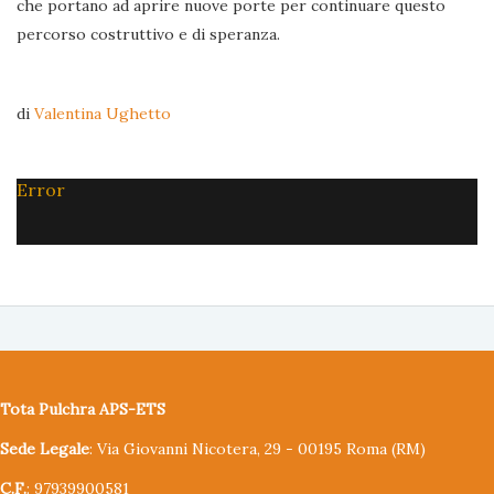
che portano ad aprire nuove porte per continuare questo
percorso costruttivo e di speranza.
di
Valentina Ughetto
Error
Tota Pulchra APS-ETS
Sede Legale
: Via Giovanni Nicotera, 29 - 00195 Roma (RM)
C.F.
: 97939900581