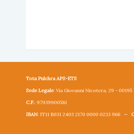
Tota Pulchra APS-ETS
Sede Legale
: Via Giovanni Nicotera, 29 - 0019
C.F.
: 97939900581
IBAN
: IT11 B031 2403 2170 0000 0233 966 —
C