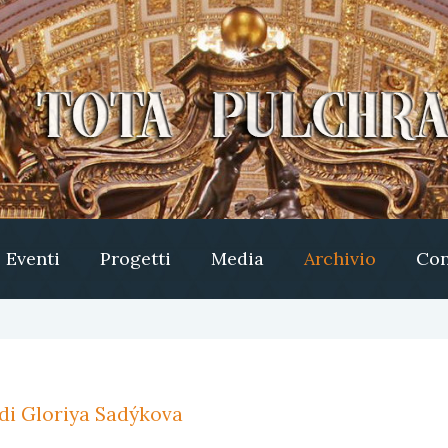
Eventi
Progetti
Media
Archivio
Con
o di Gloriya Sadýkova