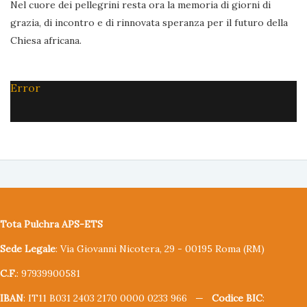
Nel cuore dei pellegrini resta ora la memoria di giorni di
grazia, di incontro e di rinnovata speranza per il futuro della
Chiesa africana.
Error
Tota Pulchra APS-ETS
Sede Legale
: Via Giovanni Nicotera, 29 - 00195 Roma (RM)
C.F.
: 97939900581
IBAN
: IT11 B031 2403 2170 0000 0233 966 —
Codice BIC
: