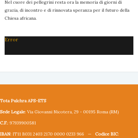
Nel cuore dei pellegrini resta ora la memoria di giorni di
grazia, di incontro e di rinnovata speranza per il futuro della
Chiesa africana.
Error
Tota Pulchra APS-ETS
Sede Legale
: Via Giovanni Nicotera, 29 - 00195 Roma (RM)
C.F.
: 97939900581
IBAN
: IT11 B031 2403 2170 0000 0233 966 —
Codice BIC
: