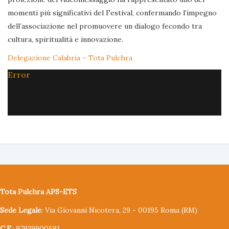
momenti più significativi del Festival, confermando l’impegno
dell’associazione nel promuovere un dialogo fecondo tra
cultura, spiritualità e innovazione.
Delegazione Calabria – Tota Pulchra
Error
Tota Pulchra APS-ETS
Sede Legale
: Via Giovanni Nicotera, 29 - 00195 Roma (RM)
C.F.
: 97939900581