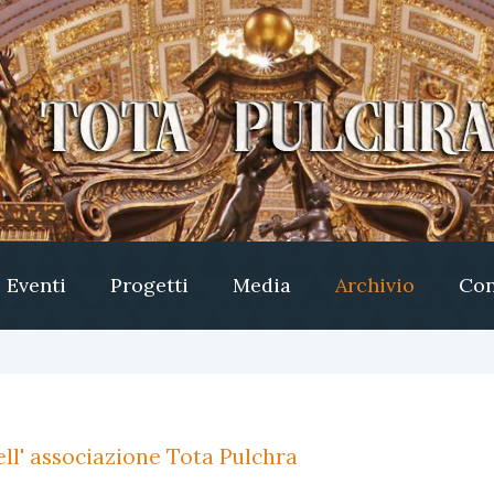
Eventi
Progetti
Media
Archivio
Con
ll' associazione Tota Pulchra