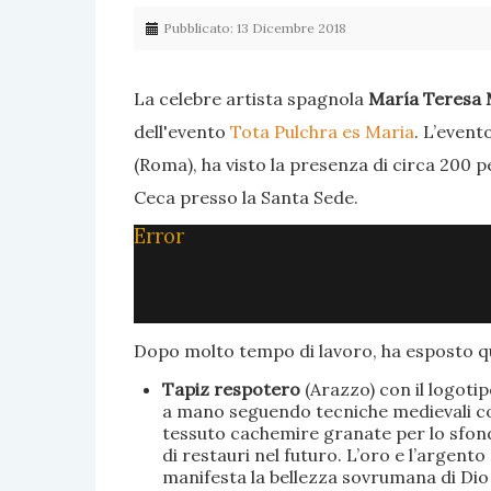
Pubblicato: 13 Dicembre 2018
La celebre artista spagnola
María Teresa 
dell'evento
Tota Pulchra es Maria
. L’event
(Roma), ha visto la presenza di circa 200 p
Ceca presso la Santa Sede.
Error
Dopo molto tempo di lavoro, ha esposto qu
Tapiz respotero
(Arazzo) con il logoti
a mano seguendo tecniche medievali con 
tessuto cachemire granate per lo sfondo
di restauri nel futuro. L’oro e l’argent
manifesta la bellezza sovrumana di Dio