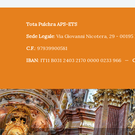
Tota Pulchra APS-ETS
Sede Legale
: Via Giovanni Nicotera, 29 - 0019
C.F.
: 97939900581
IBAN
: IT11 B031 2403 2170 0000 0233 966 —
C