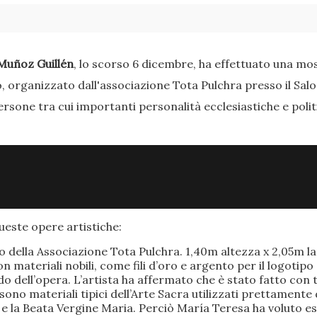
Muñoz Guillén
, lo scorso 6 dicembre, ha effettuato una most
o, organizzato dall'associazione Tota Pulchra presso il Sal
ersone tra cui importanti personalità ecclesiastiche e poli
este opere artistiche:
po della Associazione Tota Pulchra. 1,40m altezza x 2,05m 
materiali nobili, come fili d’oro e argento per il logotipo 
 dell’opera. L’artista ha affermato che è stato fatto con t
o sono materiali tipici dell’Arte Sacra utilizzati prettamen
 e la Beata Vergine Maria. Perciò María Teresa ha voluto e