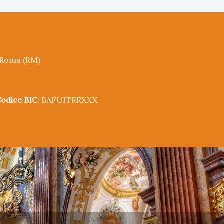
5 Roma (RM)
odice BIC
: BAFUITRRXXX