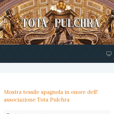
Mostra tessile spagnola in onore dell'
associazione Tota Pulchra