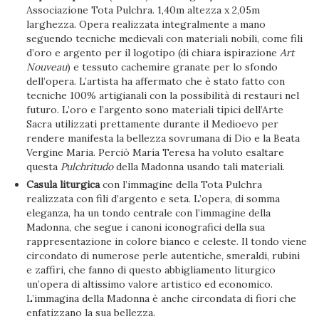
Associazione Tota Pulchra. 1,40m altezza x 2,05m
larghezza. Opera realizzata integralmente a mano
seguendo tecniche medievali con materiali nobili, come fili
d’oro e argento per il logotipo (di chiara ispirazione
Art
Nouveau
) e tessuto cachemire granate per lo sfondo
dell’opera. L’artista ha affermato che è stato fatto con
tecniche 100% artigianali con la possibilità di restauri nel
futuro. L’oro e l’argento sono materiali tipici dell’Arte
Sacra utilizzati prettamente durante il Medioevo per
rendere manifesta la bellezza sovrumana di Dio e la Beata
Vergine Maria. Perciò María Teresa ha voluto esaltare
questa
Pulchritudo
della Madonna usando tali materiali.
Casula liturgica
con l’immagine della Tota Pulchra
realizzata con fili d’argento e seta. L’opera, di somma
eleganza, ha un tondo centrale con l’immagine della
Madonna, che segue i canoni iconografici della sua
rappresentazione in colore bianco e celeste. Il tondo viene
circondato di numerose perle autentiche, smeraldi, rubini
e zaffiri, che fanno di questo abbigliamento liturgico
un’opera di altissimo valore artistico ed economico.
L’immagina della Madonna è anche circondata di fiori che
enfatizzano la sua bellezza.