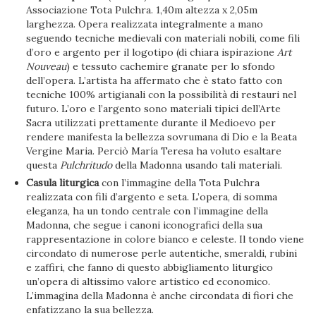
Associazione Tota Pulchra. 1,40m altezza x 2,05m
larghezza. Opera realizzata integralmente a mano
seguendo tecniche medievali con materiali nobili, come fili
d’oro e argento per il logotipo (di chiara ispirazione
Art
Nouveau
) e tessuto cachemire granate per lo sfondo
dell’opera. L’artista ha affermato che è stato fatto con
tecniche 100% artigianali con la possibilità di restauri nel
futuro. L’oro e l’argento sono materiali tipici dell’Arte
Sacra utilizzati prettamente durante il Medioevo per
rendere manifesta la bellezza sovrumana di Dio e la Beata
Vergine Maria. Perciò María Teresa ha voluto esaltare
questa
Pulchritudo
della Madonna usando tali materiali.
Casula liturgica
con l’immagine della Tota Pulchra
realizzata con fili d’argento e seta. L’opera, di somma
eleganza, ha un tondo centrale con l’immagine della
Madonna, che segue i canoni iconografici della sua
rappresentazione in colore bianco e celeste. Il tondo viene
circondato di numerose perle autentiche, smeraldi, rubini
e zaffiri, che fanno di questo abbigliamento liturgico
un’opera di altissimo valore artistico ed economico.
L’immagina della Madonna è anche circondata di fiori che
enfatizzano la sua bellezza.