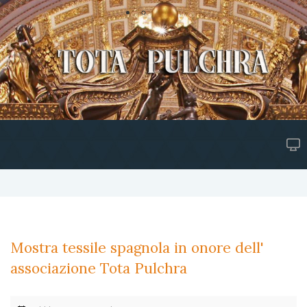
Mostra tessile spagnola in onore dell'
associazione Tota Pulchra