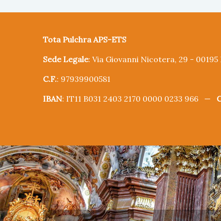
Tota Pulchra APS-ETS
Sede Legale
: Via Giovanni Nicotera, 29 - 0019
C.F.
: 97939900581
IBAN
: IT11 B031 2403 2170 0000 0233 966 —
C