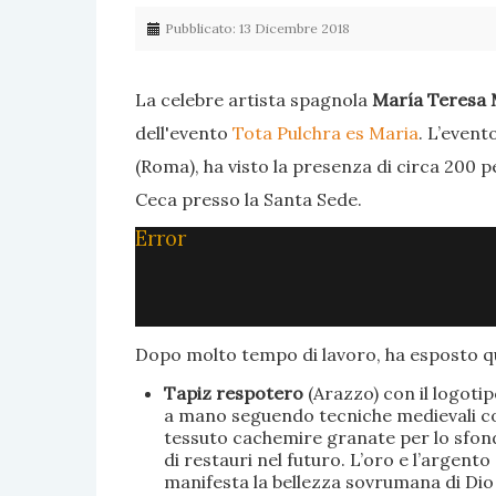
Pubblicato: 13 Dicembre 2018
La celebre artista spagnola
María Teresa 
dell'evento
Tota Pulchra es Maria
. L’event
(Roma), ha visto la presenza di circa 200 p
Ceca presso la Santa Sede.
Error
Dopo molto tempo di lavoro, ha esposto qu
Tapiz respotero
(Arazzo) con il logoti
a mano seguendo tecniche medievali con 
tessuto cachemire granate per lo sfondo
di restauri nel futuro. L’oro e l’argent
manifesta la bellezza sovrumana di Dio