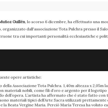
Muñoz Guillén
, lo scorso 6 dicembre, ha effettuato una most
o, organizzato dall'associazione Tota Pulchra presso il Sal
ersone tra cui importanti personalità ecclesiastiche e poli
este opere artistiche:
po della Associazione Tota Pulchra. 1,40m altezza x 2,05m 
materiali nobili, come fili d’oro e argento per il logotipo 
 dell’opera. L’artista ha affermato che è stato fatto con t
o sono materiali tipici dell’Arte Sacra utilizzati prettamen
 e la Beata Vergine Maria. Perciò María Teresa ha voluto e