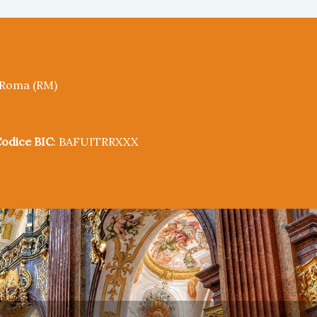
5 Roma (RM)
odice BIC
: BAFUITRRXXX