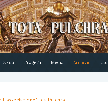
Eventi
Progetti
Media
Archivio
Con
ll' associazione Tota Pulchra