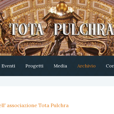
Eventi
Progetti
Media
Archivio
Con
ll' associazione Tota Pulchra