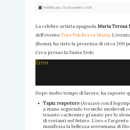
Pubblicato: 13 Dicembre 2018
La celebre artista spagnola
María Teresa 
dell'evento
Tota Pulchra es Maria
. L’event
(Roma), ha visto la presenza di circa 200 p
Ceca presso la Santa Sede.
Error
Dopo molto tempo di lavoro, ha esposto qu
Tapiz respotero
(Arazzo) con il logoti
a mano seguendo tecniche medievali con 
tessuto cachemire granate per lo sfondo
di restauri nel futuro. L’oro e l’argent
manifesta la bellezza sovrumana di Dio