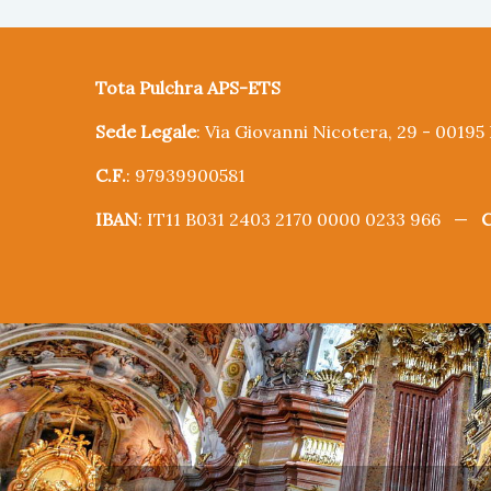
Tota Pulchra APS-ETS
Sede Legale
: Via Giovanni Nicotera, 29 - 0019
C.F.
: 97939900581
IBAN
: IT11 B031 2403 2170 0000 0233 966 —
C