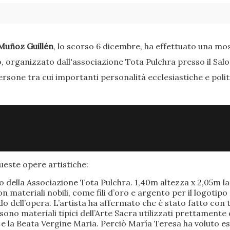
Muñoz Guillén
, lo scorso 6 dicembre, ha effettuato una most
o, organizzato dall'associazione Tota Pulchra presso il Sal
ersone tra cui importanti personalità ecclesiastiche e poli
este opere artistiche:
po della Associazione Tota Pulchra. 1,40m altezza x 2,05m 
materiali nobili, come fili d’oro e argento per il logotipo 
 dell’opera. L’artista ha affermato che è stato fatto con t
o sono materiali tipici dell’Arte Sacra utilizzati prettamen
 e la Beata Vergine Maria. Perciò María Teresa ha voluto e