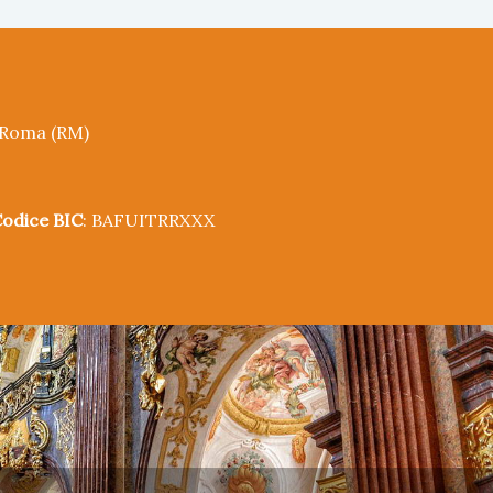
5 Roma (RM)
odice BIC
: BAFUITRRXXX