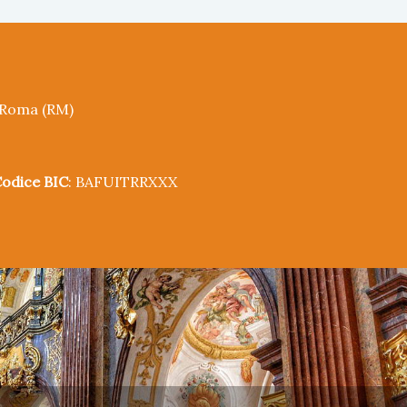
5 Roma (RM)
odice BIC
: BAFUITRRXXX