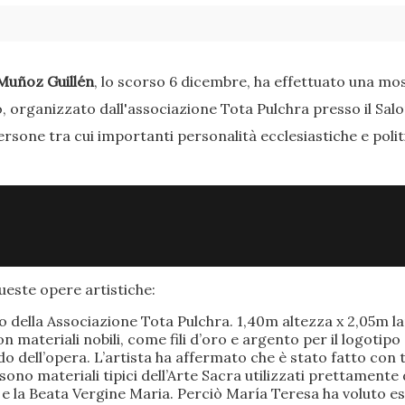
Muñoz Guillén
, lo scorso 6 dicembre, ha effettuato una most
o, organizzato dall'associazione Tota Pulchra presso il Sal
ersone tra cui importanti personalità ecclesiastiche e poli
este opere artistiche:
po della Associazione Tota Pulchra. 1,40m altezza x 2,05m 
materiali nobili, come fili d’oro e argento per il logotipo 
 dell’opera. L’artista ha affermato che è stato fatto con t
o sono materiali tipici dell’Arte Sacra utilizzati prettamen
 e la Beata Vergine Maria. Perciò María Teresa ha voluto e