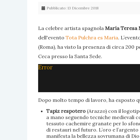
Pubblicato: 13 Dicembre 2018
La celebre artista spagnola
María Teresa 
dell'evento
Tota Pulchra es Maria
. L’event
(Roma), ha visto la presenza di circa 200 p
Ceca presso la Santa Sede.
Error
Dopo molto tempo di lavoro, ha esposto qu
Tapiz respotero
(Arazzo) con il logoti
a mano seguendo tecniche medievali con 
tessuto cachemire granate per lo sfondo
di restauri nel futuro. L’oro e l’argent
manifesta la bellezza sovrumana di Dio