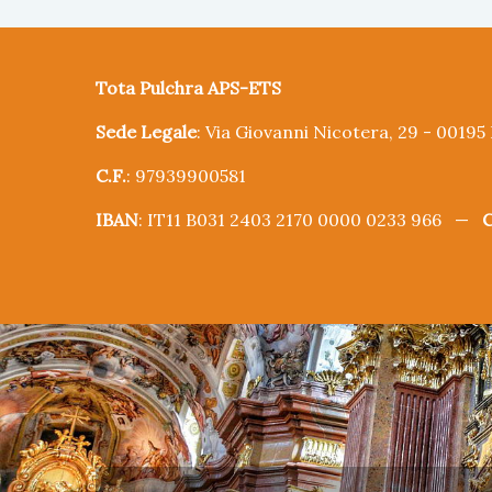
Tota Pulchra APS-ETS
Sede Legale
: Via Giovanni Nicotera, 29 - 0019
C.F.
: 97939900581
IBAN
: IT11 B031 2403 2170 0000 0233 966 —
C