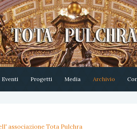
Eventi
Progetti
Media
Archivio
Con
ll' associazione Tota Pulchra