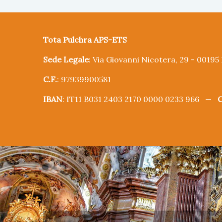
Tota Pulchra APS-ETS
Sede Legale
: Via Giovanni Nicotera, 29 - 0019
C.F.
: 97939900581
IBAN
: IT11 B031 2403 2170 0000 0233 966 —
C