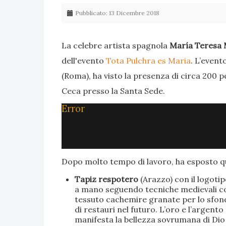
Pubblicato: 13 Dicembre 2018
La celebre artista spagnola
María Teresa 
dell'evento
Tota Pulchra es Maria
. L’event
(Roma), ha visto la presenza di circa 200 p
Ceca presso la Santa Sede.
Error
Dopo molto tempo di lavoro, ha esposto qu
Tapiz respotero
(Arazzo) con il logoti
a mano seguendo tecniche medievali con 
tessuto cachemire granate per lo sfondo
di restauri nel futuro. L’oro e l’argent
manifesta la bellezza sovrumana di Dio