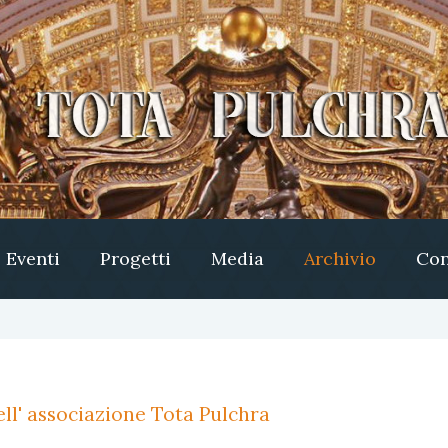
Eventi
Progetti
Media
Archivio
Con
ll' associazione Tota Pulchra