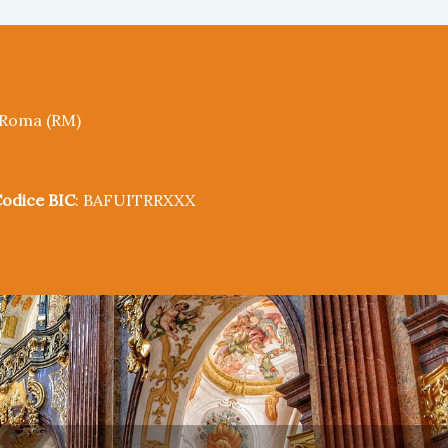
5 Roma (RM)
odice BIC
: BAFUITRRXXX