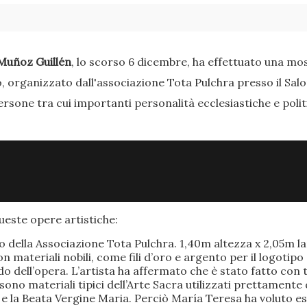
Muñoz Guillén
, lo scorso 6 dicembre, ha effettuato una most
o, organizzato dall'associazione Tota Pulchra presso il Sal
ersone tra cui importanti personalità ecclesiastiche e poli
este opere artistiche:
po della Associazione Tota Pulchra. 1,40m altezza x 2,05m 
materiali nobili, come fili d’oro e argento per il logotipo 
 dell’opera. L’artista ha affermato che è stato fatto con t
o sono materiali tipici dell’Arte Sacra utilizzati prettamen
 e la Beata Vergine Maria. Perciò María Teresa ha voluto e