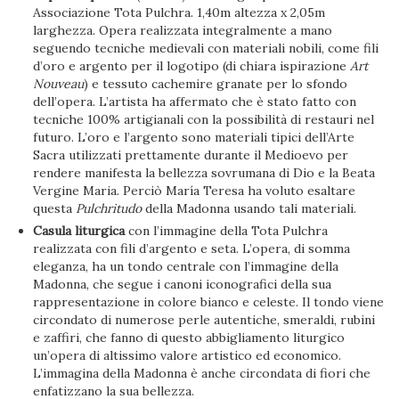
Associazione Tota Pulchra. 1,40m altezza x 2,05m
larghezza. Opera realizzata integralmente a mano
seguendo tecniche medievali con materiali nobili, come fili
d’oro e argento per il logotipo (di chiara ispirazione
Art
Nouveau
) e tessuto cachemire granate per lo sfondo
dell’opera. L’artista ha affermato che è stato fatto con
tecniche 100% artigianali con la possibilità di restauri nel
futuro. L’oro e l’argento sono materiali tipici dell’Arte
Sacra utilizzati prettamente durante il Medioevo per
rendere manifesta la bellezza sovrumana di Dio e la Beata
Vergine Maria. Perciò María Teresa ha voluto esaltare
questa
Pulchritudo
della Madonna usando tali materiali.
Casula liturgica
con l’immagine della Tota Pulchra
realizzata con fili d’argento e seta. L’opera, di somma
eleganza, ha un tondo centrale con l’immagine della
Madonna, che segue i canoni iconografici della sua
rappresentazione in colore bianco e celeste. Il tondo viene
circondato di numerose perle autentiche, smeraldi, rubini
e zaffiri, che fanno di questo abbigliamento liturgico
un’opera di altissimo valore artistico ed economico.
L’immagina della Madonna è anche circondata di fiori che
enfatizzano la sua bellezza.