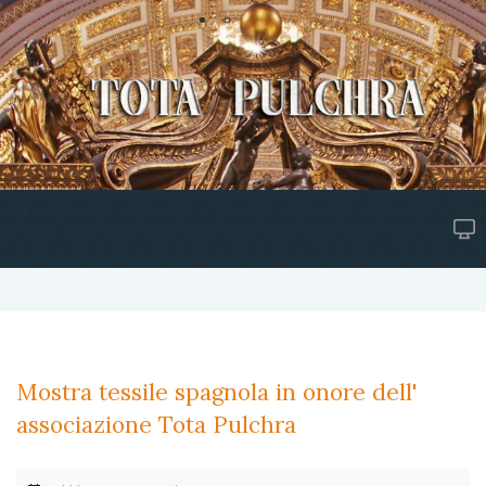
Mostra tessile spagnola in onore dell'
associazione Tota Pulchra