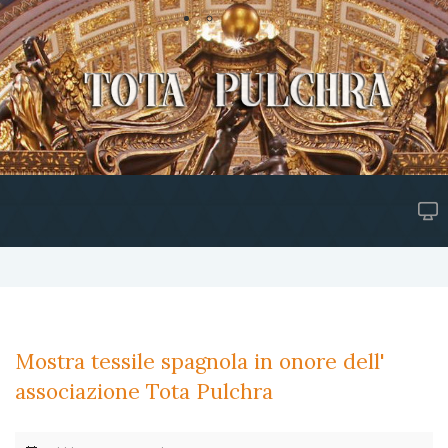
Mostra tessile spagnola in onore dell'
associazione Tota Pulchra