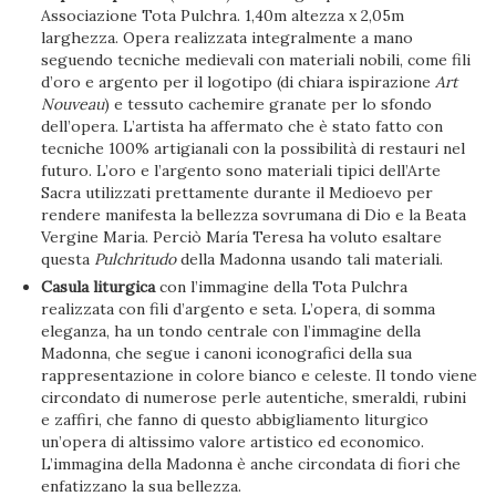
Associazione Tota Pulchra. 1,40m altezza x 2,05m
larghezza. Opera realizzata integralmente a mano
seguendo tecniche medievali con materiali nobili, come fili
d’oro e argento per il logotipo (di chiara ispirazione
Art
Nouveau
) e tessuto cachemire granate per lo sfondo
dell’opera. L’artista ha affermato che è stato fatto con
tecniche 100% artigianali con la possibilità di restauri nel
futuro. L’oro e l’argento sono materiali tipici dell’Arte
Sacra utilizzati prettamente durante il Medioevo per
rendere manifesta la bellezza sovrumana di Dio e la Beata
Vergine Maria. Perciò María Teresa ha voluto esaltare
questa
Pulchritudo
della Madonna usando tali materiali.
Casula liturgica
con l’immagine della Tota Pulchra
realizzata con fili d’argento e seta. L’opera, di somma
eleganza, ha un tondo centrale con l’immagine della
Madonna, che segue i canoni iconografici della sua
rappresentazione in colore bianco e celeste. Il tondo viene
circondato di numerose perle autentiche, smeraldi, rubini
e zaffiri, che fanno di questo abbigliamento liturgico
un’opera di altissimo valore artistico ed economico.
L’immagina della Madonna è anche circondata di fiori che
enfatizzano la sua bellezza.