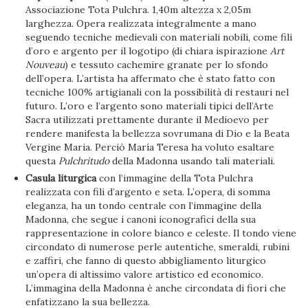
Associazione Tota Pulchra. 1,40m altezza x 2,05m
larghezza. Opera realizzata integralmente a mano
seguendo tecniche medievali con materiali nobili, come fili
d’oro e argento per il logotipo (di chiara ispirazione
Art
Nouveau
) e tessuto cachemire granate per lo sfondo
dell’opera. L’artista ha affermato che è stato fatto con
tecniche 100% artigianali con la possibilità di restauri nel
futuro. L’oro e l’argento sono materiali tipici dell’Arte
Sacra utilizzati prettamente durante il Medioevo per
rendere manifesta la bellezza sovrumana di Dio e la Beata
Vergine Maria. Perciò María Teresa ha voluto esaltare
questa
Pulchritudo
della Madonna usando tali materiali.
Casula liturgica
con l’immagine della Tota Pulchra
realizzata con fili d’argento e seta. L’opera, di somma
eleganza, ha un tondo centrale con l’immagine della
Madonna, che segue i canoni iconografici della sua
rappresentazione in colore bianco e celeste. Il tondo viene
circondato di numerose perle autentiche, smeraldi, rubini
e zaffiri, che fanno di questo abbigliamento liturgico
un’opera di altissimo valore artistico ed economico.
L’immagina della Madonna è anche circondata di fiori che
enfatizzano la sua bellezza.