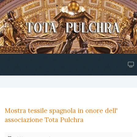
Mostra tessile spagnola in onore dell'
associazione Tota Pulchra