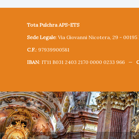
Tota Pulchra APS-ETS
Sede Legale
: Via Giovanni Nicotera, 29 - 0019
C.F.
: 97939900581
IBAN
: IT11 B031 2403 2170 0000 0233 966 —
C