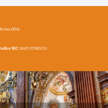
5 Roma (RM)
odice BIC
: BAFUITRRXXX