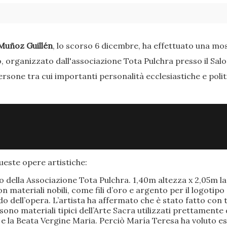
Muñoz Guillén
, lo scorso 6 dicembre, ha effettuato una most
o, organizzato dall'associazione Tota Pulchra presso il Sal
ersone tra cui importanti personalità ecclesiastiche e poli
este opere artistiche:
po della Associazione Tota Pulchra. 1,40m altezza x 2,05m 
materiali nobili, come fili d’oro e argento per il logotipo 
 dell’opera. L’artista ha affermato che è stato fatto con t
o sono materiali tipici dell’Arte Sacra utilizzati prettamen
 e la Beata Vergine Maria. Perciò María Teresa ha voluto e