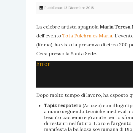
Pubblicato: 13 Dicembre 2018
La celebre artista spagnola
María Teresa 
dell'evento
Tota Pulchra es Maria
. L’event
(Roma), ha visto la presenza di circa 200 p
Ceca presso la Santa Sede.
Error
Dopo molto tempo di lavoro, ha esposto qu
Tapiz respotero
(Arazzo) con il logoti
a mano seguendo tecniche medievali con 
tessuto cachemire granate per lo sfondo
di restauri nel futuro. L’oro e l’argent
manifesta la bellezza sovrumana di Dio