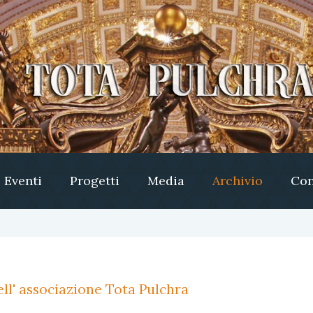
Eventi
Progetti
Media
Archivio
Con
ll' associazione Tota Pulchra