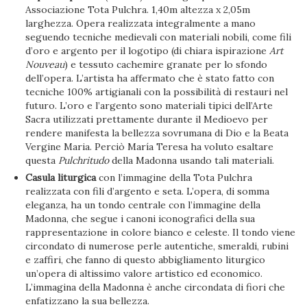
Associazione Tota Pulchra. 1,40m altezza x 2,05m
larghezza. Opera realizzata integralmente a mano
seguendo tecniche medievali con materiali nobili, come fili
d’oro e argento per il logotipo (di chiara ispirazione
Art
Nouveau
) e tessuto cachemire granate per lo sfondo
dell’opera. L’artista ha affermato che è stato fatto con
tecniche 100% artigianali con la possibilità di restauri nel
futuro. L’oro e l’argento sono materiali tipici dell’Arte
Sacra utilizzati prettamente durante il Medioevo per
rendere manifesta la bellezza sovrumana di Dio e la Beata
Vergine Maria. Perciò María Teresa ha voluto esaltare
questa
Pulchritudo
della Madonna usando tali materiali.
Casula liturgica
con l’immagine della Tota Pulchra
realizzata con fili d’argento e seta. L’opera, di somma
eleganza, ha un tondo centrale con l’immagine della
Madonna, che segue i canoni iconografici della sua
rappresentazione in colore bianco e celeste. Il tondo viene
circondato di numerose perle autentiche, smeraldi, rubini
e zaffiri, che fanno di questo abbigliamento liturgico
un’opera di altissimo valore artistico ed economico.
L’immagina della Madonna è anche circondata di fiori che
enfatizzano la sua bellezza.