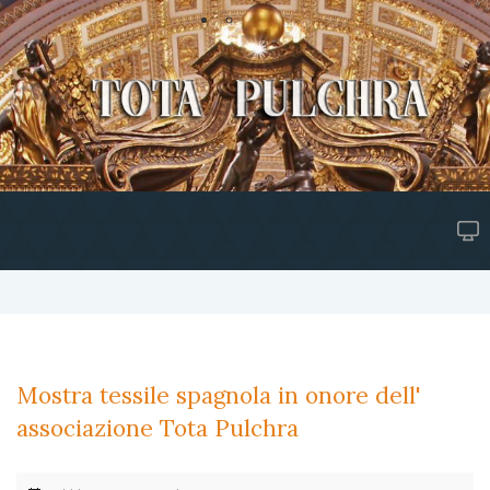
Mostra tessile spagnola in onore dell'
associazione Tota Pulchra