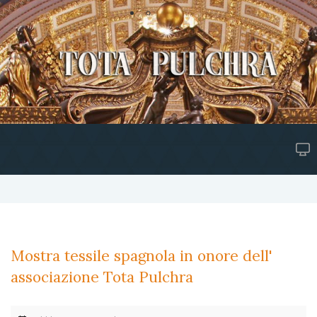
Mostra tessile spagnola in onore dell'
associazione Tota Pulchra