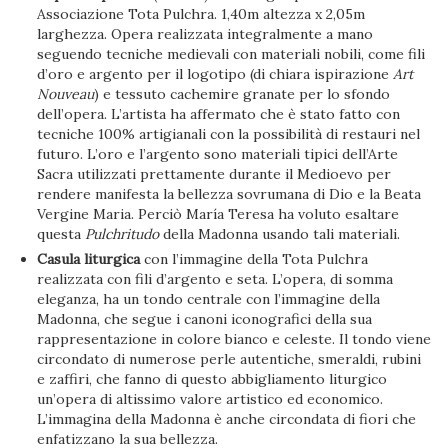
Associazione Tota Pulchra. 1,40m altezza x 2,05m
larghezza. Opera realizzata integralmente a mano
seguendo tecniche medievali con materiali nobili, come fili
d’oro e argento per il logotipo (di chiara ispirazione
Art
Nouveau
) e tessuto cachemire granate per lo sfondo
dell’opera. L’artista ha affermato che è stato fatto con
tecniche 100% artigianali con la possibilità di restauri nel
futuro. L’oro e l’argento sono materiali tipici dell’Arte
Sacra utilizzati prettamente durante il Medioevo per
rendere manifesta la bellezza sovrumana di Dio e la Beata
Vergine Maria. Perciò María Teresa ha voluto esaltare
questa
Pulchritudo
della Madonna usando tali materiali.
Casula liturgica
con l’immagine della Tota Pulchra
realizzata con fili d’argento e seta. L’opera, di somma
eleganza, ha un tondo centrale con l’immagine della
Madonna, che segue i canoni iconografici della sua
rappresentazione in colore bianco e celeste. Il tondo viene
circondato di numerose perle autentiche, smeraldi, rubini
e zaffiri, che fanno di questo abbigliamento liturgico
un’opera di altissimo valore artistico ed economico.
L’immagina della Madonna è anche circondata di fiori che
enfatizzano la sua bellezza.